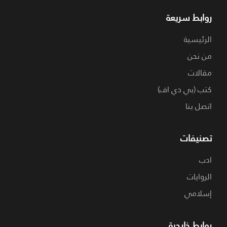
روابط سريعة
الرئيسية
من نحن
مقالات
كتب (بي دي اف)
اتصل بنا
تصنيفات
ادب
الروايات
إسلامي
روابط خارجية