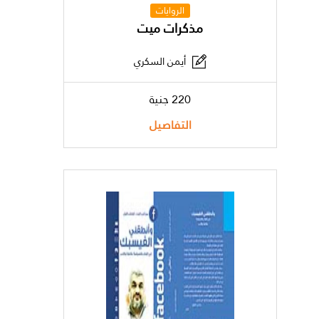
الروايات
مذكرات ميت
أيمن السكري
220 جنية
التفاصيل