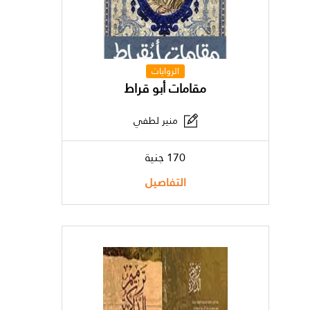
الروايات
مقامات أبو قراط
منير لطفي
170 جنية
التفاصيل