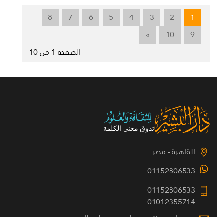
8
7
6
5
4
3
2
1
»
10
9
الصفحة 1 من 10
القاهرة - مصر
01152806533
01152806533
01012355714