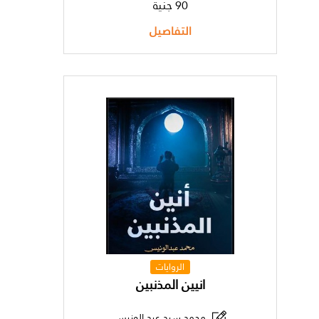
90 جنية
التفاصيل
الروايات
انيين المذنبين
محمد سيد عبد الونيس