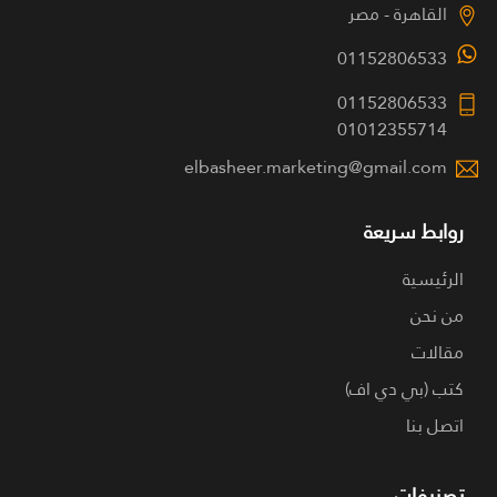
القاهرة - مصر
01152806533
01152806533
01012355714
elbasheer.marketing@gmail.com
روابط سريعة
الرئيسية
من نحن
مقالات
كتب (بي دي اف)
اتصل بنا
تصنيفات