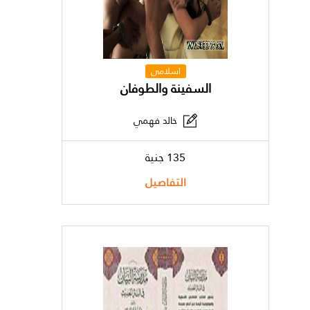
اسلامى
السفينة والطوفان
خالد فهمي
135 جنية
التفاصيل