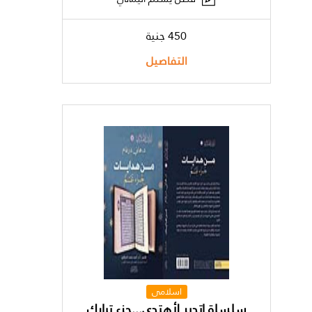
450 جنية
التفاصيل
اسلامى
سلسلة اتدبر لأهتدي...جزء تبارك