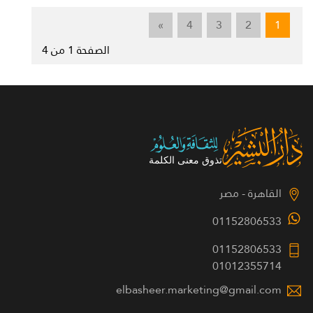
»
4
3
2
1
الصفحة 1 من 4
القاهرة - مصر
01152806533
01152806533
01012355714
elbasheer.marketing@gmail.com