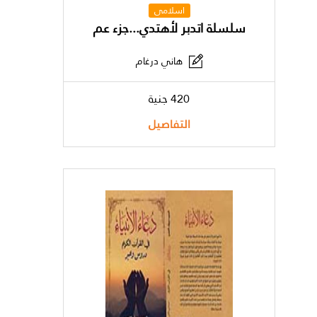
اسلامى
سلسلة اتدبر لأهتدي...جزء عم
هاني درغام
420 جنية
التفاصيل