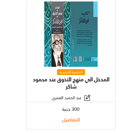
التنمية الاسرية
المدخل الي منهج التذوق عند محمود
شاكر
عبد الحميد العمري
300 جنية
التفاصيل