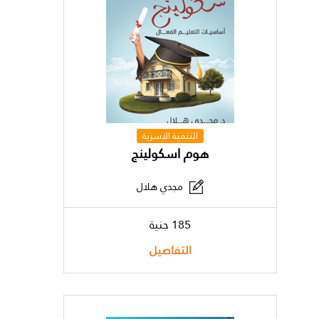
التنمية الاسرية
هوم اسكولينج
مجدي هلال
185 جنية
التفاصيل