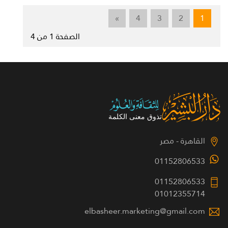
»
4
3
2
1
الصفحة 1 من 4
القاهرة - مصر
01152806533
01152806533
01012355714
elbasheer.marketing@gmail.com