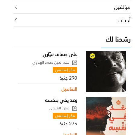
مؤلفين
أحداث
رشحنا لك
على ضفاف ميّازي
علاء الدين محمد الهدوي
فكر إسلامي
290 جنية
التفاصيل
وعد يفي بنفسه
سارة العقاري
فكر إسلامي
275 جنية