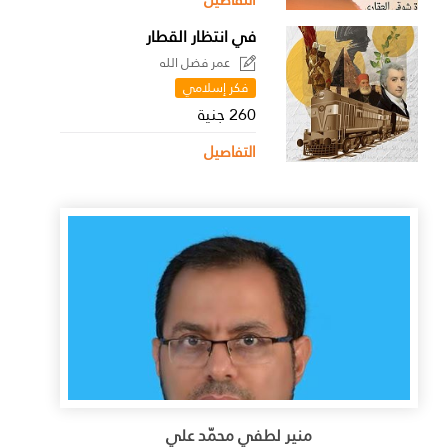
التفاصيل
في انتظار القطار
عمر فضل الله
فكر إسلامي
260 جنية
التفاصيل
منير لطفي محمّد علي