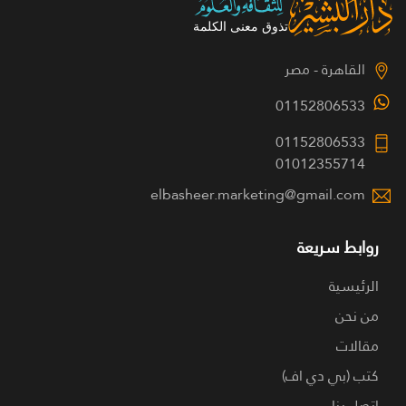
القاهرة - مصر
01152806533
01152806533
01012355714
elbasheer.marketing@gmail.com
روابط سريعة
الرئيسية
من نحن
مقالات
كتب (بي دي اف)
اتصل بنا