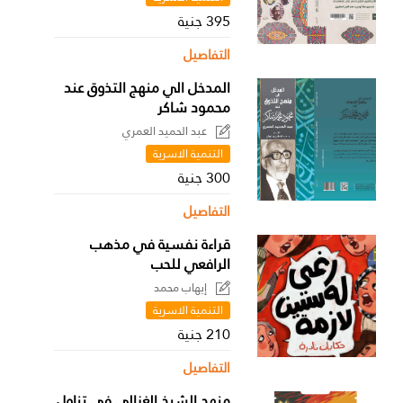
395 جنية
التفاصيل
المدخل الي منهج التذوق عند
محمود شاكر
عبد الحميد العمري
التنمية الاسرية
300 جنية
التفاصيل
قراءة نفسية في مذهب
الرافعي للحب
إيهاب محمد
التنمية الاسرية
210 جنية
التفاصيل
منهج الشيخ الغزالي في تناول