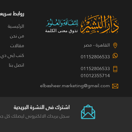
روابط سريعة
الرئيسية
من نحن
القاهرة - مصر
مقالات
كتب (بي دي 
01152806533
اتصل بنا
01152806533
01012355714
elbasheer.marketing@gmail.com
اشترك فى النشرة البريدية
سجل بريدك الالكترونى ليصلك كل جد