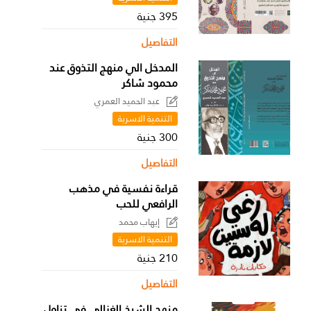
395 جنية
التفاصيل
المدخل الي منهج التذوق عند
محمود شاكر
عبد الحميد العمري
التنمية الاسرية
300 جنية
التفاصيل
قراءة نفسية في مذهب
الرافعي للحب
إيهاب محمد
التنمية الاسرية
210 جنية
التفاصيل
منهج الشيخ الغزالي في تناول