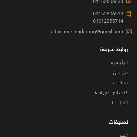
01152806533
01152806533
01012355714
elbasheer.marketing@gmail.com
روابط سريعة
الرئيسية
من نحن
مقالات
كتب (بي دي اف)
اتصل بنا
تصنيفات
ادب