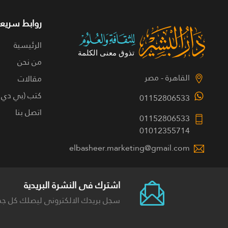
روابط سريعة
الرئيسية
من نحن
القاهرة - مصر
مقالات
كتب (بي دي 
01152806533
اتصل بنا
01152806533
01012355714
elbasheer.marketing@gmail.com
اشترك فى النشرة البريدية
سجل بريدك الالكترونى ليصلك كل جد