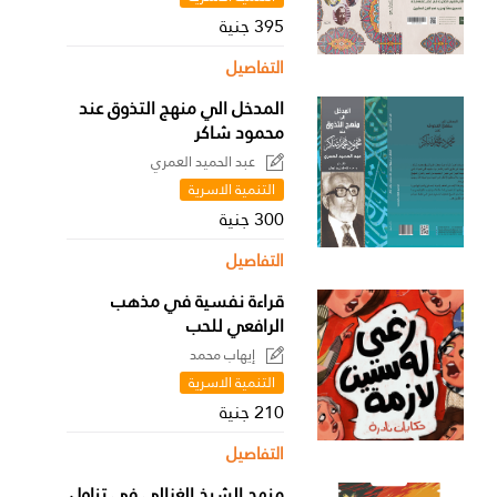
395 جنية
التفاصيل
المدخل الي منهج التذوق عند
محمود شاكر
عبد الحميد العمري
التنمية الاسرية
300 جنية
التفاصيل
قراءة نفسية في مذهب
الرافعي للحب
إيهاب محمد
التنمية الاسرية
210 جنية
التفاصيل
منهج الشيخ الغزالي في تناول