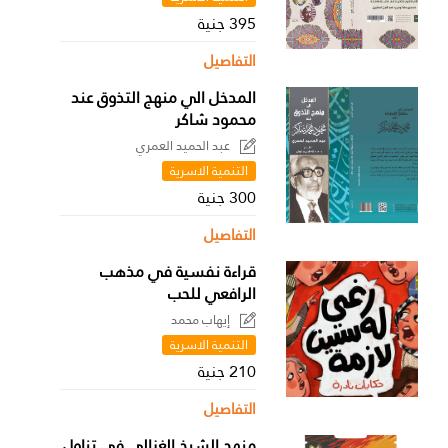
395 جنية
التفاصيل
المدخل الي منهج التذوق عند
محمود شاكر
عبد الحميد العمري
التنمية الاسرية
300 جنية
التفاصيل
قراءة نفسية في مذهب
الرافعي للحب
إيهاب محمد
التنمية الاسرية
210 جنية
التفاصيل
منهج الشيخ الغزالي في تناول