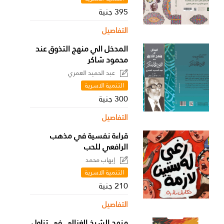
395 جنية
التفاصيل
المدخل الي منهج التذوق عند
محمود شاكر
عبد الحميد العمري
التنمية الاسرية
300 جنية
التفاصيل
قراءة نفسية في مذهب
الرافعي للحب
إيهاب محمد
التنمية الاسرية
210 جنية
التفاصيل
منهج الشيخ الغزالي في تناول