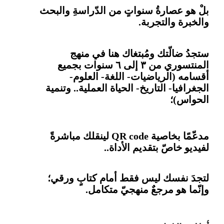
بلْ هو عصارةُ سنواتٍ من الدّراسةِ والبحث
والخبرة والتجربة.
ستجدُ ضالّتك ومُبتغاك هنا في منهج
المنتسوري من ٣ إلى ٦ سنوات بجميع
أقسامه (الرياضيات- اللغة- العلوم-
الجغرافيا- التاريخ- الحياة العملية.. وتنمية
الحواس)؛
مدعّمًا بخاصية
QR code
لينقلك مباشرةً
لفيديو خاصّ بتقديم الأداة..
لتجدَ نفسك ليس فقط أمام كتابٍ ورقي؛
وإنّما هو مرجعٌ منهجيّ متكامل.