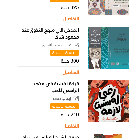
395 جنية
التفاصيل
المدخل الي منهج التذوق عند
محمود شاكر
عبد الحميد العمري
التنمية الاسرية
300 جنية
التفاصيل
قراءة نفسية في مذهب
الرافعي للحب
إيهاب محمد
التنمية الاسرية
210 جنية
التفاصيل
منهج الشيخ الغزالي في تناول