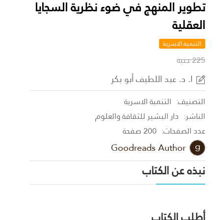
تطوير المنهج في ضوء نظرية السجايا
العقلية
التنمية الاسرية
225 جنية
ا. د. عبد اللطيف أبو بكر
التصنيف:
التنمية الاسرية
الناشر:
دار البشير للثقافة والعلوم
عدد الصفحات:
200 صفحة
Goodreads Author
نبذه عن الكتاب
أطلب الكتاب