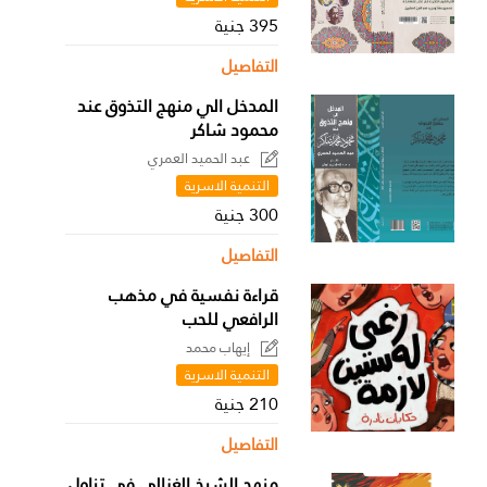
395 جنية
التفاصيل
المدخل الي منهج التذوق عند
محمود شاكر
عبد الحميد العمري
التنمية الاسرية
300 جنية
التفاصيل
قراءة نفسية في مذهب
الرافعي للحب
إيهاب محمد
التنمية الاسرية
210 جنية
التفاصيل
منهج الشيخ الغزالي في تناول