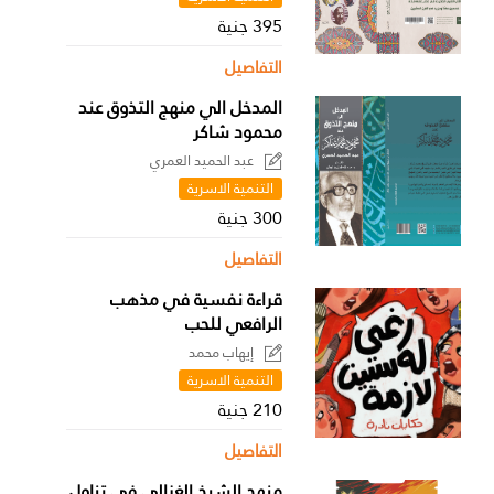
395 جنية
التفاصيل
المدخل الي منهج التذوق عند
محمود شاكر
عبد الحميد العمري
التنمية الاسرية
300 جنية
التفاصيل
قراءة نفسية في مذهب
الرافعي للحب
إيهاب محمد
التنمية الاسرية
210 جنية
التفاصيل
منهج الشيخ الغزالي في تناول