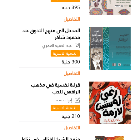
395 جنية
التفاصيل
المدخل الي منهج التذوق عند
محمود شاكر
عبد الحميد العمري
التنمية الاسرية
300 جنية
التفاصيل
قراءة نفسية في مذهب
الرافعي للحب
إيهاب محمد
التنمية الاسرية
210 جنية
التفاصيل
منهج الشيخ الغزالي في تناول