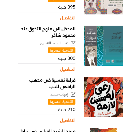
395 جنية
التفاصيل
المدخل الي منهج التذوق عند
محمود شاكر
عبد الحميد العمري
التنمية الاسرية
300 جنية
التفاصيل
قراءة نفسية في مذهب
الرافعي للحب
إيهاب محمد
التنمية الاسرية
210 جنية
التفاصيل
منهج الشيخ الغزالي في تناول