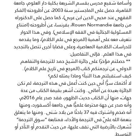
وأسامة شفيع مدرس بقسم الشريعة بكلية دار العلوم، جامعة
القاهرة، حصل على الماجستير سنة 2003، عن أطروحته (الفكر
الفقهي عند محيي الدين ابن عربي)، كما حصل على الدكتوراه
من جامعة Rouen Normandie، بفرنسا، عن أطروحته (امتناع
المسئولية الجنائية في الفقه الإسلامي). وفي هذا الحوار
نتعرف معه على أهمية (المرجع في علم الكلام)، وما يقدمه
للدراسات الكلامية المعاصرة، وعلى قضايا أخرى تتصل بالتجديد
في هذا العلم.. فإلى التفاصيل:
** حصلتم مؤخرًا على جائزة الشيخ حمد للترجمة والتفاهم
الدولي، عن ترجمتكم كتاب (المرجع في تاريخ علم الكلام)..
كيف استقبلتم هذا النبأ؟ وماذا يمثله لكم؟
لا أكتمك سرًّا أني حين كنت أعمل في هذه الترجمة، لم تكن
الجائزة بعيدة عن آمالي.. وكنت أشعر بقيمة الكتاب من عدة
جهات، منها أن الكتاب حديث الظهور، فقد صدر عام 2016م،
وأنه صدر عن جهة محترمة علميًّا هي جامعة أكسفورد، ومنها
أنه ضخم واشترك فيه 37 باحثًا من بلاد شتى.. ومنها ما يتعلق
بنعمة الله عليّ في الترجمة والأداء، فمتابعة “سوق الترجمة”
تُشعرك بالأرضية التي تقف عليها، من حيث التقدم أو التأخر أو
التوسط.