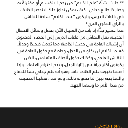
** جاءت نشأة “علم الكلام” من رحم الانقسام أو مقترنةً به،
وصار ذا طابع جدلي.. كيف يمكن تجاوز ذلك لينحصر الخلاف
في قاعات الدرس، وليكون “علم الكلام” ساحة للنقاش
والرأي الفكري الثري؟
هذا عسير جدًّا؛ إذ بات من السهل الآن، بفعل وسائل الاتصال
الحديثة، نقل النقاش من قاعات الدرس إلى الفضاء المفتوح،
أي إشراك العامة في حديث الخاصة؛ مما يُحدث ضجيجًا وجدلاً.
فعلم الكلام لن يخلو من الجدل، وخاصة مع دخول العامة في
النقاش العلمي، وكذلك دخول أنصاف المتعلمين، الذين
يكونون أكثر جرأة على إثارة الجدل، وعدم احترام العلماء.. وإذا
أضفنا طبيعة علم الكلام ذاته، وهو أنه علم جدلي نشأ للدفاع
والمحاججة؛ تبين لنا صعوبة ذلك.. ومع هذا، فعلينا التخفيف
من هذا الأمر ما وسعنا الجهد.