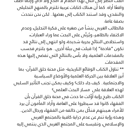
ألفت النظر إلى أنني بهذا الكلام لا أمدح ولا أذم، وإنما أصف
واقعًا أراه. كما أن هناك كتابات عربية تلتزم بالمنهج التحليلي
والنقدي، وقد استند الكتاب إلى بعضها.. لكن نحن نتحدث
بصفة عامة.
فالطالب الغربي ينشأ من صغره على فكرة التحليل، وعدم
الاكتفاء بالظاهر، ويُربَّى على البحث عما وراء العبارات،
واستخلاص النتائج بحرية شديدة، ولو انتهى إلى نتائج قد
تكون “فادحة” إذا قيلت في بيئة أخرى.. هو يلتزم فحسب
بالمقدمات العلمية، ولا بأس بالنتائج التي تفضي إليها هذه
المقدمات.
** تناوَلَ الكتاب الوقائع التاريخية- مثل محنة خلق القرآن- بما
أبرز العلاقة بين الحركة العلمية والأوضاع السياسية
والاجتماعية.. كيف جاء ذلك؟ وكيف يمكن تجنب التأثير السلبي
لهذه العلاقة على مسار البحث العلمي؟
الكتاب طرح رؤية أوَّلت ما حدث في محنة خلق القرآن بأن
الفقهاء كانوا قد سيطروا على العامة، وأراد المأمون أن يرد
للأمراء هيبتهم فنكَّل بمن خالفه من الفقهاء ورجال الدين..
وهذه رؤية تنم عن عدم دراية كافية بالمجتمع العربي
والإسلامي، وتقيسه على المجتمع الغربي الذي ينتمي إليه