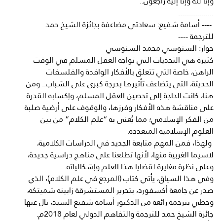
وإنا لله وإنا إليه راجعون..
..................
---- أسامة شفيع: سعادتي مضاعفة بجائزة الشيخ حمد
للترجمة ----
حوار: السنوسي محمد السنوسي
كثيرة هي التحديات التي تواجه العقل المسلم في الوقت
الراهن، خاصة التي تتعلق بالأفكار الوافدة والفلسفات
الحديثة، التي يتضاعف تأثيرها بدرجة كبرى على الشباب.. ومن
هنا، كانت الحاجة إلى تحصين العقل المسلم، وإكسابه القدرة
على مناقشة هذه الأفكار وفرزها، والوقوف على أرضية صلبة
من الفكر الإسلامي؛ مما يُعنى به “علم الكلام” من بين
العلوم الإسلامية المتعددة.
ولهذا، فمن المهم متابعة الجديد في الدراسات الكلامية،
لاسيما الغربية منها، لأنها تطلعنا على مناهج دراسية جديدة،
وعلى نظرة مغايرة لقضايا هذا العلم وإشكالياته.
وفي هذا السياق، يأتي كتاب (المرجع في علم الكلام)، الذي
صدر عن جامعة أكسفورد، بتحرير المستشرقة زابينه شميتكه،
وحظي بترجمة رائعة من الدكتور أسامة شفيع السيد، نال عنها
جائزة الشيخ حمد للترجمة والتفاهم الدولي لعام 2018م.