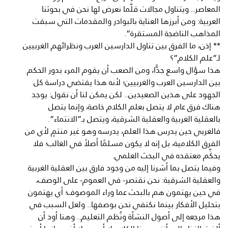
المعاصر.. ويتناول مجالات قلَّما نعرض لها نحن في بحوثنا
العربية: ومن أبرزها العناية بالبوادر والمقدمات التي سبقت
المذاهب الناضجة المستقرة”.
** إذن، ما الفرق بين تناول الدارسين العرب ونظرائهم الغربيين
لـ”علم الكلام”؟
هذا سؤال واسع جدًّا، ومن الصعب أن يقوم المرء بدور الحكم
بين الدارسين العرب والغربيين؛ لأنه هذا يقتضي دراسة كل
الجهود على هذين الصعيدين.. لكن يمكن لنا أن نقول: يوجد
هناك فرق عام لا يتصل بعلم الكلام خاصة، وإنما يتصل
بالعقلية الغربية والعقلية الشرقية، ويتصل بـ”الانتماء”.
فالغربي حين يدرس هذا العلم، يدرسه وهو غير منتمٍ لأي من
الفرق الكلامية، بل إنه لا يكون مسلمًا أصلاً في الغالب؛ فلا
يحكِّم معتقده في البحث العلمي.
وفيما يتصل بما أشرنا إليه من وجود فارق بين العقلية الغربية
والعقلية الشرقية: نحن نقتصر- في العموم- على الوصف،
في حين يهتمون هم بالبحث عما وراء الموصوف؛ أي يهتمون
بتحليل الأفكار بينما نكتفي نحن بوصفها.. ولعل السبب في
هذا مرجعه إلى أصول النشأة ونُظم التعليم.. وهنا أود أن