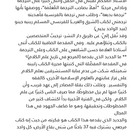
الأستاذ المحكم لقيني في الحفل وأثنى كثيرًا على الترجمة
وناداني مرحبًا: “أهلاً بصاحب الترجمة المُعَلِّمَة”، ووصفها بأنها
“ترجمة بديعة”، وطلب مني ترجمة بالفرنسية فأهديته
ترجمتي لكتاب (الشرق والغرب) للفرنسي المسلم رينيه جينو
(عبد الواحد يحيى).
وقد نُقل إليَّ- عن طريق دار النشر- ترحيبُ المتخصصين
بالكتاب وثناؤهم عليه.. وفي المقدمة الضافية للكتاب أثنى
أستاذنا العلامة حسن الشافعي على الكتاب وعلى الترجمة.
** ما الجديد الذي يقدمه (المرجع في تاريخ علم الكلام)؟
في المقدمة المفصَّلة التي كتبتها محررة الكتاب زابينه
شميتكه، شكت من عدم عناية المستشرقين بعلم الكلام
على غرار عنايتهم بالعلوم الإسلامية الأخرى، كالفقه
والتفسير.. وعللت ذلك بقلة المصادر إلى عهد قريب، وأن
كثيرًا منها لم يزل مخطوطًا، مما صرف الناس كثيرًا عن علم
الكلام.. ولكن في الفترة الأخيرة بدأ اكتشاف كثير من
المخطوطات وتحقيقها، وهو ما ضاعف الجهود في هذا
المجال.
والجديد الذي يقدمه هذا الكتاب هو فكرته، من حيث إنه كتاب
مرجعي، يشترك فيه 37 باحثًا من شتى بقاع الأرض، كل واحد