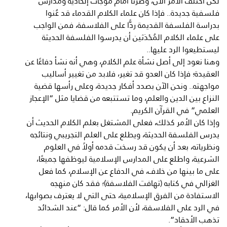
لكن اختلف الأمر الآن، وصرنا أمام موجات إلحادية ومدارس
فلسفية جديدة.. فإذا كان علماء الكلام القدماء قد عُنوا
بدراسة الفلسفة القديمة ردًّا على الفلاسفة، فمن الواجب
على علماء الكلام المُحْدَثين أن يدرسوا الفلسفة الحديثة
ليستطيعوا الرد عليها..
وهنا نعود إلى أصل نشأة علم الكلام، وهي أنه نشأ دفاعًا عن
العقيدة؛ فإذا كان العدو قد تغير، فلابد من تغيير أساليب
مواجهته.. ونحن الآن بصدد أفكار جديدة، وعلى رأسها قضية
النزاع بين الدين والعلم، وما تستتبعه من قضايا مثل “الإعجاز
العلمي” في القرآن الكريم.
وإذا كان الأمر كذلك، فعلى المشتغل بعلم الكلام الحديث أن
يدرس الفلسفة الحديثة، ويطلع على العلم التجريبي ونتائجه
ونظرياته، بعد أن يكون قد رسخت قدمه أولاً في العلوم
الشرعية، واطلع على المدارس الإسلامية ليوظفها جميعًا،
على ما بينها من خلاف، في الدفاع عن الإسلام، كما فعل
الغزالي في كتابه (تهافت الفلاسفة)؛ فقد كان منهجه
الاستفادة من الفرق الإسلامية، حتى التي لا يعترف بصوابها،
في الرد على الفلاسفة، لأن الأمر كما قال: “عند الشدائد
تذهب الأحقاد”.