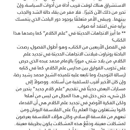
الاستشراق هناك لوقت قريب أداة من أدوات السياسة، وإنْ
تحرر من ذلك الآن كثيرًا.. فلا مفر من بقاء حالة الشد والجذب
بينهما.. ويبقى الأمر متعلقًا بوجود دور الباحث الذي يتمسك
برأيه متى اعتقد أنه صواب.
** ما أبرز الاتجاهات الحديثة في “علم الكلام” كما رصدها هذا
الكتاب؟
في الفصل الأربعين من الكتاب، وهو أطول الفصول، رصدت
الباحثة روتراوت فيلانت الاتجاهات الحديثة في تجديد علم
الكلام، من بلاد شتى، مرورًا بالإمام محمد عبده الذي حرص
على تذويب الفوارق بين مدارس علم الكلام، كما في كتابه
(رسالة التوحيد)، وما تابعه عليه تلميذه الشيخ محمد رشيد رضا،
وإن كان الأخير أقرب للسلفية من أستاذه.. ووصولاً إلى
مسارات البعض حديثًا في تقديم “علم كلام جديد” يتحرر من
كل شيء، حتى دخل في هذا المجال من ليس من أهله!
ولكن الفكرة الأوضح في تجديد علم الكلام هي أن القدماء
كانوا يشتغلون بهذا العلم ردًّا على الفلاسفة اليونان ومن
تبعهم من فلاسفة الإسلام، وكان هؤلاء الفلاسفة يعرضون
لمشكلات معينة، ودَفْعُ هذه المشكلات يكون بطريقة معينة..