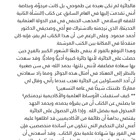
فالجائزة لم تكن بعيدة عن طموحي، بل كانت مرجوَّة، وبخاصة
أنني تقدمت إليها في العام السابق، عن كتاب (النشأة الثانية
للفقه الإسلامي: المذهب الحنفي في فجر الدولة العثمانية
الحديثة)، الذي ترجمته بالاشتراك مع أخي وصديقي الدكتور
أحمد محمود. وعلى الرغم من أن هذا الكتاب لم يفز، فإنه كان
متقدمًا في المكانة بين الكتب المرشحة.
وهذا التوقع بالفوز لا ينفي طبعًا الشعور الكبير بالفرح حين
حصلت على الجائزة، لأنها جائزة كبيرة أدبيًّا وماديًّا. وقد سعدت
بها سعادة مضاعفة، لأنني نلتها- بحمد الله- في سن صغيرة
بالنظر إلى المعتاد في أمثال هذه الجوائز. ومما زاد سعادتي
أن أحد المسئولين عن الجائزة تعجب عندما رآني، وقال لي
ممازحًا: ظننتك شيخًا في عامه التسعين!
** كيف استقبلت الأوساط العلمية والأكاديمية ترجمتكم؟
ما يصلني عن الكتاب أن من يقرؤه يحمده، ويحمد الجهد
المبذول فيه بفضل الله.. وإذا كان الحصول على الجائزة
يقتضي بداهةً أن طائفة من الأكاديميين قد اطلعوا عليه،
أعني لجان التحكيم التي تتكون من أساتذة متخصصين، فإن
في الفوز بها شهادة علمية بحق الكتاب.. وقد أسعدني أن