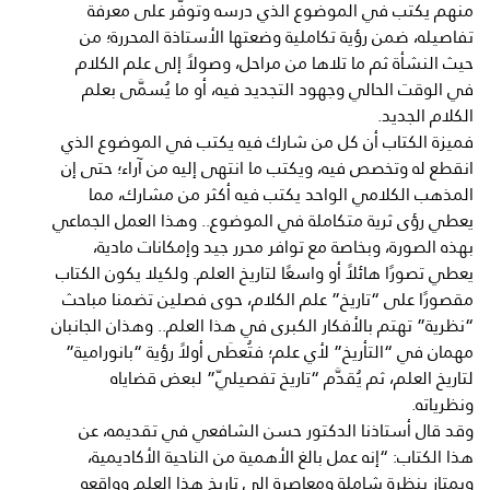
منهم يكتب في الموضوع الذي درسه وتوفَّر على معرفة
تفاصيله، ضمن رؤية تكاملية وضعتها الأستاذة المحررة؛ من
حيث النشأة ثم ما تلاها من مراحل، وصولاً إلى علم الكلام
في الوقت الحالي وجهود التجديد فيه، أو ما يُسمَّى بعلم
الكلام الجديد.
فميزة الكتاب أن كل من شارك فيه يكتب في الموضوع الذي
انقطع له وتخصص فيه، ويكتب ما انتهى إليه من آراء؛ حتى إن
المذهب الكلامي الواحد يكتب فيه أكثر من مشارك، مما
يعطي رؤى ثرية متكاملة في الموضوع.. وهذا العمل الجماعي
بهذه الصورة، وبخاصة مع توافر محرر جيد وإمكانات مادية،
يعطي تصورًا هائلاً أو واسعًا لتاريخ العلم. ولكيلا يكون الكتاب
مقصورًا على “تاريخ” علم الكلام، حوى فصلين تضمنا مباحث
“نظرية” تهتم بالأفكار الكبرى في هذا العلم.. وهذان الجانبان
مهمان في “التأريخ” لأي علم؛ فتُعطَى أولاً رؤية “بانورامية”
لتاريخ العلم، ثم يُقدَّم “تاريخ تفصيليّ” لبعض قضاياه
ونظرياته.
وقد قال أستاذنا الدكتور حسن الشافعي في تقديمه، عن
هذا الكتاب: “إنه عمل بالغ الأهمية من الناحية الأكاديمية،
ويمتاز بنظرة شاملة ومعاصرة إلى تاريخ هذا العلم وواقعه