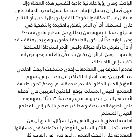
الباحث. وهي رؤية علمانية مادية لتفسير هذه المحنة؛ وإلا
فهل يُعقل أن يتحمل الإمام أحمد ما تحمل لمجرد الحفاظ على
ما يقال عن “المكانة والنفوذ” للفقهاء ورجال الدين، أو التنازع
على السلطة.. أم أن الأمر يتعلق بالعقيدة والتضحية في
سبيلها، مما لا يفهمه من ينطلق من منظور مادي فقط؟!
ومن الوارد جدًّا أن يكون الخليفة المأمون، وهو رجل مثقف، قد
أراد أن يفرض ما رآه صوابًا، وليس الأمر استردادًا للسلطة
والنفوذ.. ومن الجائز أن يكون قد نكَّل بالعلماء وهو يرى أنه
يتقرب إلى الله بذلك.
فعدم التفرقة بين المجتمعات إحدى مشكلات البحث العلمي
عند الغربيين؛ وقد أشار لذلك أكثر من باحث عربي، منهم
المؤرخ الكبير الدكتور قاسم عبده قاسم. وعدمُ تصور طبيعة
المجتمع الديني المسلم، يوقع الباحثين الغربيين في أخطاء؛
لأنه حتى الذين يتصورونه منهم مجتمعًا “دينيًّا”، يفهمونه
على الصورة المسيحية؛ وهذا غير صحيح بالنظر إلى المجتمع
الديني المسلم.
أما فيما يتعلق بالشق الثاني من السؤال، فالحق أن من
الصعب تجنب التأثير السلبي للأوضاع الاجتماعية في مساراتها
المتعددة، على البحث العلمي.. لأنه حتى في الغرب، كان