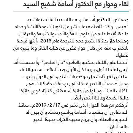
لقاء وحوار مع الدكتور أسامة شفيع السيد
جمعتني بالدكتور أسامة، رحمه الله، صداقة لسنوات عبر
"فيس بوك"؛ تابعته فيما ينشر من تدوينات ومقالات فوجدته
ذا حظ يُغبط عليه من علوم اللغة والأدب والشريعة والعرفان..
وحينما فاز بجائزة الشيخ حمد للترجمة عام 2018، رأيتها فرصة
للاقتراب منه، من خلال حوار فكري عن كتابه الفائز وما يثيره من
قضايا..
اتفقنا على اللقاء بمكتبه بالعامرة "دار العلوم"، وأحسست أنه
ليس لقاءنا الأول، وربما كان الأول بعد المائة.. استمر اللقاء
ساعتين تقريبًا، شمل موضوعات شتى، في الحوار وغيره..
وحين هممت بالانصراف فاجأني بهدية قيمة، كانت هي
الكتاب الفائز.. ويا لها من جائزة أسعدتني كثيرًا، فهي جائزة
عالية القيمة وغالية الثمن أيضًا..
أترككم مع هذا الحوار الذي نشر في 17/ 2/ 2019م.. سائلاً
الله تعالى أن يتغمد د. أسامة بواسع رحمته، وأن يجزل له
المثوبة والعطاء، وأن يرزق محبيه الكرام جميعًا الصبر
والسلوان..