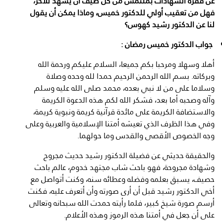
عن فقرة الشهادات بملتمس من كل ضيف أن يشهد للآخر،
فهل من تعقيب أولي للدكتور خميس، وماذا يمكن أن يقول
لنا عن الدكتور رشيد كهوس؟
جواب الدكتور خميس رمضان :
أهلا وسهلا ومرحبا بكم جميعا، السلام عليكم ورحمة الله
وبركاته. بسم الله الرحمن الرحيم حمدا لله وحده وصلاة
وسلاما على من لا نبي بعده، محمد صلى الله عليه وسلم
وآله وصحبه أما بعد، فشكر الله لكم هذه الدعوة الكريمة
والاستضافة الكريمة على مائدة قرآنية كريمة ونبوية كريمة،
وفي هذا الظرف الذي تعيشه أمتنا الإسلامية والعربية وعلى
وجه الخصوص الأقصى والقدس وما حولهما.
والحقيقة حديثي عن فضيلة الدكتور رشيد حديث مجروح
وشهادة مجروحة، فهو باحث شاب مجتهد خدوم، عالم باحث
حصيف، يسبق بعلمه وفضله وعطائه سنه، وكنت أتواصل مع
أخي الدكتور رشيد قبل أن أرى صورته وأن أتعرف عليه، فكنت
أرسم صورة شيخ كبير، فلما رأيته حمدت الله سبحانه وتعالى
على أن جعل في أمتنا هذه الرموز وهذه الأعلام.