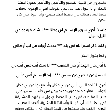
متميزون من ناحية التجميع والتأصيل والتأطير بصورة لافتة
للنظر، وأنا أقول هذا من فترة طويلة، أقول: الإخوة المغاربة،
طبعا ليس هناك في ذهننا أصلا تفريق، وأنا أقول في كل
مكان:
ولست أدري سوى الإسلام لي وطنا *** الشام فيه ووادي
النيل سيان
وكلما ذكر اسم الله في بلد *** عددت أرجاءه من لب أوطاني
.
وكما يقول الآخر:
يا أخي في الهند أو في المغرب *** أنا منك أنت مني أنت بي
لا تسل عن عنصري عن نسبي *** إنه الإسلام أمي وأبي
.
أفرح للكلمة التي تأتي من أي مكان وأنتفع بها من أي مكان.
إخواننا المغاربة متقدمون ومتميزون في جانب السنن، في
جانب المقاصد، في جانب المصطلح، وإن سبقهم المشارقة
في الكتابة إلا أن إخواننا وأساتذتنا المغاربة، أقصد المغرب
العربي الكبير كله سبقوا من ناحية الإكثار في الإنتاج، ووضع