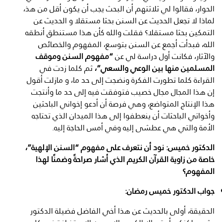
الحوار، فقالوا لي ثلاثتهم أن البحث يجب أن يكون أقل من هذ،
لماذا لا تجعل الحديث عن السنن بحثا مستقلا و الحديث عن
التمكين بحثا مستقلا؟ فقلت والله كأن هذا مستنطق أنطقه
الله، فبدأت أجمع عن السنن بتوسع، المفهوم والخصائص
والآثار، فكانت أول دراسة لي عن
“مفهوم السنن وموقف
المسلمين منها بين الوعي والسعي”،
ثم كلما زدت في
القراءة كلما تطورت الفكرة ونضجت إلى حد ما، و مازلت أقول
إن هذا المجال مجال خصيب فتوفقت فيه إلى حد ما وأنتجت
هذا الإنتاج المتواضع، وهي فرصة أن أدعو إخواني الباحثين
وأخواتي الباحثات أن ينعطفوا إلى هذا الميدان الذي تحتاجه
الأمة والتي هي عطشى إليه وفي أمس الحاجة إليه.
الدكتور خميس: نود أن نتعرف على مفهوم “السنن الإلهية”،
خاصة من زاوية القرآن الكريم الذي أشار صراحةً وضمنًا لهذا
المفهوم؟
جواب الدكتور خميس رمضان:
الحقيقة، أولى بالحديث عن هذا أخي الفاضل فضيلة الدكتور