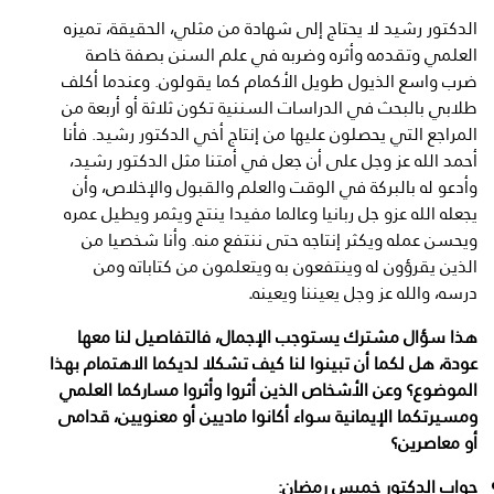
الدكتور رشيد لا يحتاج إلى شهادة من مثلي، الحقيقة، تميزه
العلمي وتقدمه وأثره وضربه في علم السنن بصفة خاصة
ضرب واسع الذيول طويل الأكمام كما يقولون. وعندما أكلف
طلابي بالبحث في الدراسات السننية تكون ثلاثة أو أربعة من
المراجع التي يحصلون عليها من إنتاج أخي الدكتور رشيد. فأنا
أحمد الله عز وجل على أن جعل في أمتنا مثل الدكتور رشيد،
وأدعو له بالبركة في الوقت والعلم والقبول والإخلاص، وأن
يجعله الله عزو جل ربانيا وعالما مفيدا ينتج ويثمر ويطيل عمره
ويحسن عمله ويكثر إنتاجه حتى ننتفع منه. وأنا شخصيا من
الذين يقرؤون له وينتفعون به ويتعلمون من كتاباته ومن
درسه، والله عز وجل يعيننا ويعينه
.
هذا سؤال مشترك يستوجب الإجمال، فالتفاصيل لنا معها
عودة، هل لكما أن تبينوا لنا كيف تشكلا لديكما الاهتمام بهذا
الموضوع؟ وعن الأشخاص الذين أثروا وأثروا مساركما العلمي
ومسيرتكما الإيمانية سواء أكانوا ماديين أو معنويين، قدامى
أو معاصرين؟
جواب الدكتور خميس رمضان: