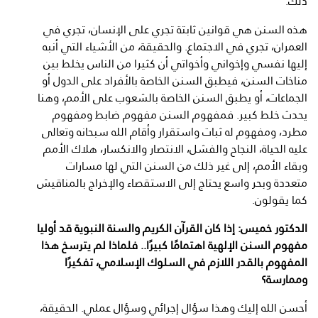
ذلك.
هذه السنن هي قوانين ثابتة تجري على الإنسان، تجري في
العمران، تجري في الاجتماع. والحقيقة، من الأشياء التي أنبه
إليها نفسي وإخواني وأخواتي أن كثيرا من الناس يخلط بين
مناخات السنن، فيطبق السنن الخاصة بالأفراد على الدول أو
الجماعات، أو يطبق السنن الخاصة بالشعوب على الأمم، وهنا
يحدث خلط كبير. فمفهوم السنن مفهوم ضابط ومفهوم
مطرد، ومفهوم له ثبات واستقرار وأقام الله سبحانه وتعالى
عليه الحياة، النجاح والفشل، الانتصار والانكسار، هلاك الأمم
وبقاء الأمم، إلى غير ذلك من السنن التي لها مسارات
متعددة وبحر واسع يحتاج إلى الاستقصاء والإخراج بالمناقيش
كما يقولون.
الدكتور خميس: إذا كان القرآن الكريم والسنة النبوية قد أوليا
مفهوم السنن الإلهية اهتمامًا كبيرًا.. فلماذا لم يترسخ هذا
المفهوم بالقدر اللازم في السلوك الإسلامي، تفكيرًا
وممارسة؟
أحسن الله إليك وهذا سؤال إجرائي وسؤال عملي. الحقيقة،