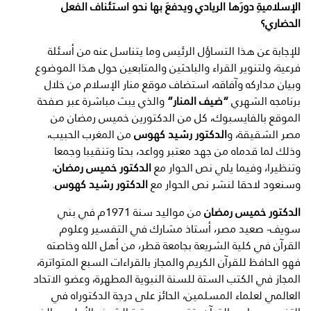
الإسلاميةِ دورَها الريادي ويدفعَ بها نحو استئناف الفعل
الحضاري؟
للإجابة عن هذا التساؤل الرئيس وما يتناسل عنه من أسئلة
فرعية، ولتنوير القراء والباحثين والمتابعين حول هذا الموضوع
وبيان مداركه وآفاقه، استضاف موقع منار الإسلام من خلال
برنامجه الشهري
“ضيف المنار”
والذي يبث مباشرة عبر صفحة
الموقع بالفايسبوك، كل من الدكتورين خميس رمضان من
مصر الشقيقة، و
الدكتور رشيد كهوس
من المغرب الحبيب،
وذلك لما قدماه من جهد معتبر وواعد، بحثا وتنقيبا وجمعا
وتنظيرا، وفيما يلي نص الحوار مع
الدكتور خميس رمضان
،
وسنعود لاحقا لنشر نص الحوار مع
الدكتور رشيد كهوس
.
الدكتور خميس رمضان
من مواليد سنة 1971م في بني
سويف- صعيد مصر، أستاذ مشارك في التفسير وعلوم
القرآن في كلية الشريعة بجامعة قطر، من أهل الله وخاصته
فهو الحافظ للقرآن الكريم والمجاز بالقراءات السبع المتواترة،
المجاز في الكتب الستة للسنة النبوية المطهرة، وعضو الاتحاد
العالمي لعلماء المسلمين، الحائز على درجة الدكتوراه في