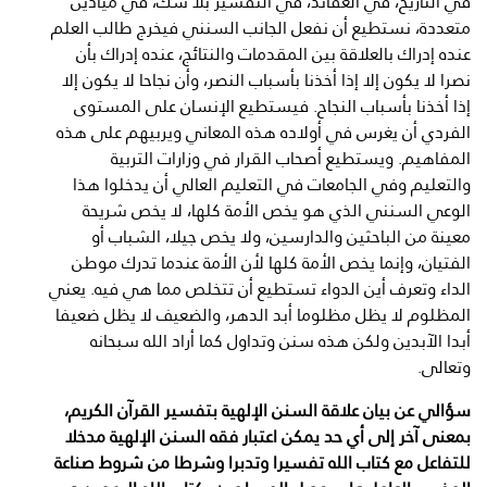
في التاريخ، في العقائد، في التفسير بلا شك، في ميادين
متعددة، نستطيع أن نفعل الجانب السنني فيخرج طالب العلم
عنده إدراك بالعلاقة بين المقدمات والنتائج، عنده إدراك بأن
نصرا لا يكون إلا إذا أخذنا بأسباب النصر، وأن نجاحا لا يكون إلا
إذا أخذنا بأسباب النجاح. فيستطيع الإنسان على المستوى
الفردي أن يغرس في أولاده هذه المعاني ويربيهم على هذه
المفاهيم. ويستطيع أصحاب القرار في وزارات التربية
والتعليم وفي الجامعات في التعليم العالي أن يدخلوا هذا
الوعي السنني الذي هو يخص الأمة كلها، لا يخص شريحة
معينة من الباحثين والدارسين، ولا يخص جيلا، الشباب أو
الفتيان، وإنما يخص الأمة كلها لأن الأمة عندما تدرك موطن
الداء وتعرف أين الدواء تستطيع أن تتخلص مما هي فيه. يعني
المظلوم لا يظل مظلوما أبد الدهر، والضعيف لا يظل ضعيفا
أبدا الآبدين ولكن هذه سنن وتداول كما أراد الله سبحانه
وتعالى.
سؤالي عن بيان علاقة السنن الإلهية بتفسير القرآن الكريم،
بمعنى آخر إلى أي حد يمكن اعتبار فقه السنن الإلهية مدخلا
للتفاعل مع كتاب الله تفسيرا وتدبرا وشرطا من شروط صناعة