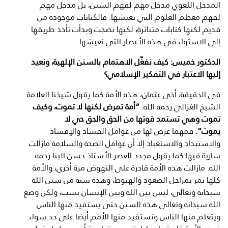
المدخل اللغوي مدخل مهم لفهم السنن، بل مدخل مهم
لفهم معظم العلوم التي نعيشها. فالكتابات موجودة من
قديم لكنها كتابات متناثرة، لكنها نضجت وبدأت تأخذ طريقها
إلى الاستواء في هذه الأعصار التي نعيشها.
الدكتور خميس: كيف نفعِّل الاهتمام بالسنن الإلهية، ونعيد
إليها الاعتبار في التفكير الإسلامي؟
في الحقيقة، أخي عثمان، هذه الأمة كما يقول شيخنا العلامة
الشيخ الغزالي رحمه الله:
“أمة تمرض لكنها لا تموت، وكيف
تموت وهي تستمد قوتها من الحق والحق حي لا
يموت”.
فمهما عرض لها من عوامل الفساد والإفساد
والاستبداد والاستعباد إلا أن عوامل الصحة والسلامة مازالت
سارية فيها كما يقول مجدد العصر الأستاذ حسن البنا رحمه
الله. مازالت هذه الأمة قادرة على النهوض مرة أخرى، والأمة
كلها تمر بمراحل الصعود والهبوط، وهذه سنة من سنن الله
سبحانه وتعالى، ليس بين الله وبين الإنسان نسب، ولكن وضع
الله سبحانه وتعالى هذه السنن حتى يستفيد منها الناس
ويتعلم منها الناس وتستفيد منها الأمم أيضا على حد سواء.