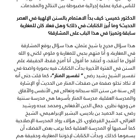
للناس فكرة عملية إجرائية مضبوطة بين النتائج والمقدمات.
الدكتور خميس: كيف بدأ الاهتمام بالسنن الإلهية في العصر
الحديث؟ وما أبرز الكتابات في ذلك؟ وهل فعلا كان للمغاربة
سابقة وتميزا في هذا الباب على المشارقة؟
هذا سؤال محرج يا شيخ عثمان، هذا سؤال يوقع المشارقة
في المغاربة، و أنا متهم بحبي للمغاربة و ملوم، لكني و الله
أقول ما أعتقد، و أعتقد ما أقول. أنا أمزح فقط، الحقيقة، علم
السنن في الفترة الأخيرة بدأت الكتابات فيه بصورة واضحة في
تفسير الشيخ رشيد رضى
” تفسير المنار”،
كما قلت حتى أنه
لا تكاد تخلو صفحة من صفحات المنار من الحديث أو الإشارة
إلى سنة من سنن الله سبحانه وتعالى في الأنفس والآفاق.
والمدرسة العقلية، مدرسة المنار بأسرها هي مدرسة سننية
من وجهة نظري. جمال الدين الأفغاني ومحمد عبده ورشيد
رضى، عبد الحميد بن باديس، البشير الإبراهيمي، الشيخ
الغزالي، الشيخ القرضاوي، كل هؤلاء رواد المدرسة الإصلاحية
كما أسميها أو المدرسة العقلية كما يرغب بعض الفضلاء أن
يسموها كذلك. وبدأت الكتابات لإخوتنا المغاربة، وحقيقة هم