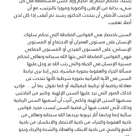
رشيد، لكنكم أبيتم إلا الكرم وإلا حسن الاستضافة في كل
شيء، بداية من الإعلان والصورة ومرورا بالترتيب، مع أن
الترتيب الأصلي أن يتحدث الدكتور رشيد ثم أعقب إذا كان لدي
أصلا تعقيب.
السنن باختصار هي القوانين الضابطة التي تحكم سلوك
الإنسان على مستوى العمران أو الاجتماع أو المستوى
الإنساني، على المستوى الفردي أو المستوى الجماعي.
فهي القوانين الضابطة التي بثها الله سبحانه وتعالى لتحكم
مسيرة الإنسان في الحياة والتي رتب الله عز وجل عليها
مسألة الجزاء والعقوبة بصورة مباشرة، حتى إننا نرى ترابط
السنن في الآية القرآنية بصورة شرطية كأنها تتحدث عن
معادلة رياضية أو تركيبة كيميائية، أو كما تقول: بما أن … فإذن،
كذلك الصور التي ترد عليها السنن الإلهية. وكثير من الباحثين
يسميها السنن الإلهية، ولكني آثرت أن أسميها السنن الربانية
وذلك لأني لمحت فيها أن قضية السنن ليست مجرد قوانين
سائبة إنما وراءها آثار تربوية يريدها الله سبحانه وتعالى من
ناحية العفوية والجزاء، من ناحية الانتصار والانكسار، من ناحية
المنع والمنح، من ناحية الابتلاء والعطاء والشدة والرخاء ونحو