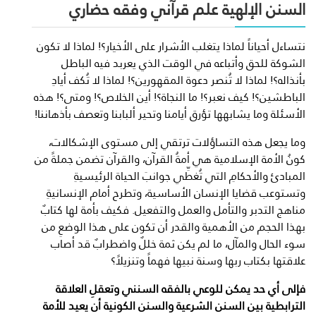
السنن الإلهية علم قرآني وفقه حضاري
نتساءل أحياناً لماذا يتغلب الأشرار على الأخيار؟! لماذا لا تكون
الشوكة للحق وأتباعه في الوقت الذي يعربد فيه الباطل
بأنذاله؟! لماذا لا تُنصر دعوة المقهورين؟! لماذا لا تُكف أيادِ
الباطشين؟! كيف نعبر؟! ما النجاة؟! أين الخلاص؟! ومتى؟! هذه
الأسئلة وما يشابهها تؤرق أيامنا وتحير ألبابنا وتعصف بأذهاننا!
وما يجعل هذه التساؤلات ترتقي إلى مستوى الإشكالات،
كونُ الأمة الإسلامية هي أمةُ القرآن، والقرآن تضمن جملةً من
المبادئ والأحكامِ التي تُغطِّي جوانبَ الحياة الرئيسيةِ
وتستوعب قضايا الإنسان الأساسية، وتطرح أمام الإنسانيةِ
مناهج التدبر والتأمل والعمل والتفعيل. فكيف بأمة لها كتابٌ
بهذا الحجم من الأهمية والقدر أن تكون على هذا الوضعِ من
سوء الحال والمآل، ما لم يكن ثمة خللٌ واضطرابٌ قد أصاب
علاقتها بكتاب ربها وسنة نبيها فهماً وتنزيلاً؟
فإلى أي حد يمكن للوعي بالفقه السنني وتعقلِ العلاقة
الترابطية بين السنن الشرعية والسنن الكونية أن يعيد للأمة