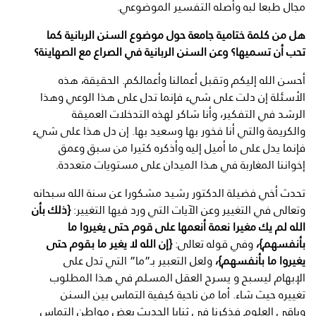
مجال طبعا لبه وأصله التفسير الموضوعي.
هل من كلمة ختامية جامعة حول موضوع السنن الربانية كما
تحب أن تسميها؟ وعن السنن الربانية في الصراع مع الصهاينة؟
أحسن الله إليكم وتقبل أعمالنا وأعمالكم. الحقيقة، هذه
الأسئلة إن دلت على شيء فإنما تدل على هذا الوعي وهذا
الرشد في التفكير، وأنا شاكر لهذه التدخلات العميقة
والكريمة والتي أنا فخور بها وسعيد بها. إن دل هذا على شيء
فإنما يدل على ما أميل إليه وأذكره كثيرا من سبق وعمق
إخواننا المغاربة في هذا الميدان على مستويات متعددة.
تحدث أخي فضيلة الدكتور رشيد مشكورا عن سنة الله سبحانه
وتعالى في التغيير وعن الآيات التي ورد فيها التغيير:
{ذلك بأن
الله لم يك مغيرا نعمة أنعمها على قوم حتى يغيروا ما
بأنفسهم}،
وفي قوله تعالى:
{إن الله لا يغير ما بقوم حتى
يغيروا ما بأنفسهم}،
ولعل التعبير بـ”ما” التي تدل على
الإبهام ليسبح و يسرح العقل المسلم في هذا المطلوب
تغييره حيث شاء. أما من ناحية كيفية التماس بين السنن
وباقي العلوم فذكرنا في ثنايا الحديث بعض مواطن التماس