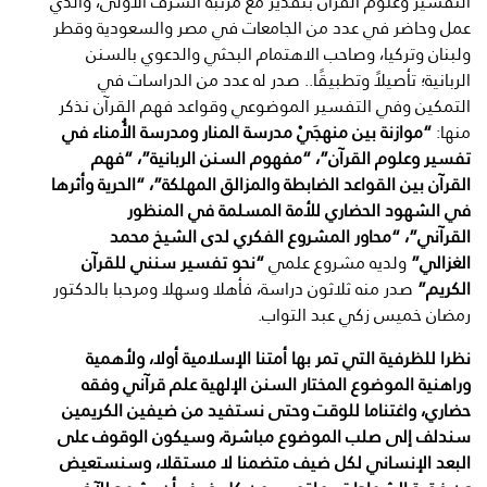
التفسير وعلوم القرآن بتقدير مع مرتبة الشرف الأولى، والذي
عمل وحاضر في عدد من الجامعات في مصر والسعودية وقطر
ولبنان وتركيا، وصاحب الاهتمام البحثي والدعوي بالسنن
الربانية؛ تأصيلاً وتطبيقًا.. صدر له عدد من الدراسات في
التمكين وفي التفسير الموضوعي وقواعد فهم القرآن نذكر
منها:
“موازنة بين منهجَيْ مدرسة المنار ومدرسة الأُمناء في
تفسير وعلوم القرآن”،
“مفهوم السنن الربانية”، “فهم
القرآن بين القواعد الضابطة والمزالق المهلكة”،
“الحرية وأثرها
في الشهود الحضاري للأمة المسلمة في المنظور
القرآني”،
“محاور المشروع الفكري لدى الشيخ محمد
الغزالي”
ولديه مشروع علمي
“نحو تفسير سنني للقرآن
الكريم”
صدر منه ثلاثون دراسة، فأهلا وسهلا ومرحبا بالدكتور
رمضان خميس زكي عبد التواب.
نظرا للظرفية التي تمر بها أمتنا الإسلامية أولا، ولأهمية
وراهنية الموضوع المختار السنن الإلهية علم قرآني وفقه
حضاري، واغتناما للوقت وحتى نستفيد من ضيفين الكريمين
سندلف إلى صلب الموضوع مباشرة، وسيكون الوقوف على
البعد الإنساني لكل ضيف متضمنا لا مستقلا، وسنستعيض