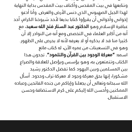
ونتابعها في بيت المقدس وأكناف بيت المقدس بداية النهاية
لهذا الجيل الصهيوني الذي دنس الأرض والعرض. وأنا أدعو
إخواني وأخواتي أن يقرؤوا كتابا بديعا لأحد شيوخنا الكرام، أحد
عباقرة الإسلام وهو
الدكتور عبد الستار فتح الله سعيد
، مع
أنه من أكابر العلماء في التخصص ومع أنه من النوادر إلا أن
كثيرا منا قد لا يذكره أو لا يعرفه لأنه لا يحرص على الظهور.
وهو في التسعينات من عمره الآن، له كتاب ماتع
اسمه:
“معركة الوجود بين القرآن والتلمود”.
تجدون هذا
الكتاب وتتمتعون به، وهو يؤسس ويؤصل للعلاقة والصراع
بين المسلمين وبين اليهود كما تفضل الدكتور رشيد
مشكورا، إنها بحق معركة وجود لا معركة تراب وحدود. أسأل
الله سبحانه وتعالى أن يجعلنا وإياكم من جنده الفاتحين وعباده
الممكنين وأحسن الله إليكم على كرم الاستضافة وحسن
الاستقبال.