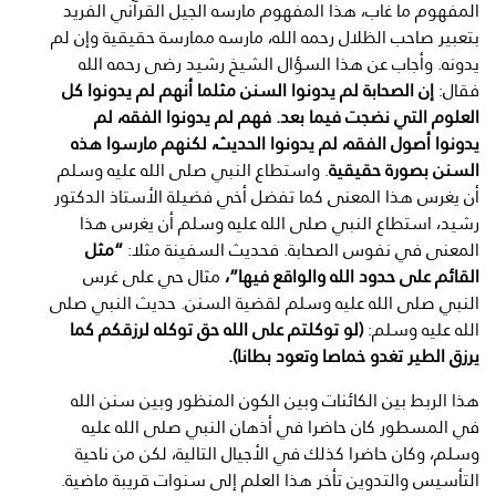
المفهوم ما غاب، هذا المفهوم مارسه الجيل القرآني الفريد
بتعبير صاحب الظلال رحمه الله، مارسه ممارسة حقيقية وإن لم
يدونه. وأجاب عن هذا السؤال الشيخ رشيد رضى رحمه الله
فقال:
إن الصحابة لم يدونوا السنن مثلما أنهم لم يدونوا كل
العلوم التي نضجت فيما بعد. فهم لم يدونوا الفقه، لم
يدونوا أصول الفقه، لم يدونوا الحديث، لكنهم مارسوا هذه
السنن بصورة حقيقية
. واستطاع النبي صلى الله عليه وسلم
أن يغرس هذا المعنى كما تفضل أخي فضيلة الأستاذ الدكتور
رشيد، استطاع النبي صلى الله عليه وسلم أن يغرس هذا
المعنى في نفوس الصحابة. فحديث السفينة مثلا:
“مثل
القائم على حدود الله والواقع فيها”،
مثال حي على غرس
النبي صلى الله عليه وسلم لقضية السنن. حديث النبي صلى
الله عليه وسلم:
(لو توكلتم على الله حق توكله لرزقكم كما
يرزق الطير تغدو خماصا وتعود بطانا).
هذا الربط بين الكائنات وبين الكون المنظور وبين سنن الله
في المسطور كان حاضرا في أذهان النبي صلى الله عليه
وسلم، وكان حاضرا كذلك في الأجيال التالية، لكن من ناحية
التأسيس والتدوين تأخر هذا العلم إلى سنوات قريبة ماضية.