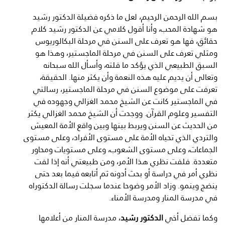
بسم الله الرحمن الرحيم، لعل ما ذكره فضيلة الدكتور رشيد
هو شهادة المحب، وأنا أقول كلامي عن الدكتور رشيد كلام
حقائق، فها هو تعرف على السنن في مرحلة البكالوريوس
ومثلي تعرف على السنن في مرحلة الماجستير، وهذا هو
السبق الطبيعي الذي يؤكد ما قلته، وأسأل الله سبحانه
وتعالى أن يديم عليه هذه النعمة وأن يكثر منها. الحقيقة،
تعرفت على موضوع السنن في مرحلة الماجستير، رسالتي
في الماجستير كانت عن الشيخ محمد الغزالي وجهوده في
التفسير وعلوم القرآن. ووجدت أن الشيخ محمد الغزالي يكثر
من الحديث عن السنن ويربط بينها وبين واقع الأمة المعيش
والتردي الذي تحياه الأمة على مستوى الأفراد، وعلى مستوى
الجماعات، وعلى مستوى الشعوب، وعلى مستويات ومحاور
متعددة. فلفت نظري هذا الأمر، ومن طبيعتي أنه إذا لفت
نظري أمر في دراسة أو بحث أدونه ثم أتابعه فيما بعد حتى
ينضج وينمو. وزاد الأمر وضوحا عندما سجلت رسالة الدكتوراه
في مدرسة المنار ومدرسة الأمناء.
وكما تفضل أخي
الدكتور رشيد
، مدرسة المنار من أعلامها