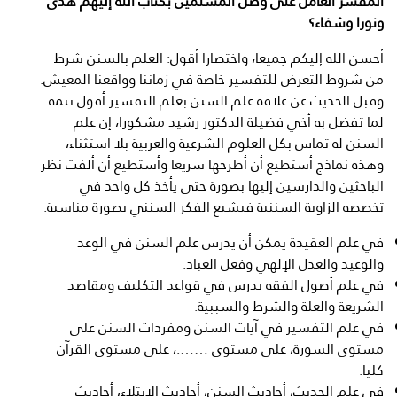
المفسر العامل على وصل المسلمين بكتاب الله إليهم هدى
ونورا وشفاء؟
أحسن الله إليكم جميعا، واختصارا أقول: العلم بالسنن شرط
من شروط التعرض للتفسير خاصة في زماننا وواقعنا المعيش.
وقبل الحديث عن علاقة علم السنن بعلم التفسير أقول تتمة
لما تفضل به أخي فضيلة الدكتور رشيد مشكورا، إن علم
السنن له تماس بكل العلوم الشرعية والعربية بلا استثناء،
وهذه نماذج أستطيع أن أطرحها سريعا وأستطيع أن ألفت نظر
الباحثين والدارسين إليها بصورة حتى يأخذ كل واحد في
تخصصه الزاوية السننية فيشيع الفكر السنني بصورة مناسبة.
في علم العقيدة يمكن أن يدرس علم السنن في الوعد
والوعيد والعدل الإلهي وفعل العباد.
في علم أصول الفقه يدرس في قواعد التكليف ومقاصد
الشريعة والعلة والشرط والسببية.
في علم التفسير في آيات السنن ومفردات السنن على
مستوى السورة، على مستوى …….، على مستوى القرآن
كليا.
في علم الحديث، أحاديث السنن، أحاديث الابتلاء، أحاديث