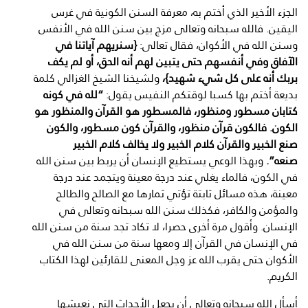
الجزء الأخير الذي أختم به، معرفة السنن الكونية في غرس
اليقين. فالله سبحانه وتعالى مزج بين سنن الله في الأنفس
وسنن الله في الأكوان، فقال تعالى:
{سنريهم آياتنا في
الآفاق وفي أنفسهم حتى يتبين لهم أنه الحق، أو لم يكف
بربك أنه على كل شيء شهيد}،
ولشيخنا الشيخ الغزالي كلمة
بديعة أختم بها كسبا لوقتكم النفيس يقول:
“لله في كونه
كتابان مسطور ومنظور، فالمسطور هو القرآن والمنظور هو
الكون. فالكون قرآن منظور، والقرآن كون مسطور، والكون
صنع الخبير والقرآن كلام الخبير ولا يخالف كلام الخبير
صنعه”.
وبهذا الوعي يستطيع الإنسان أن يربط بين سنن الله
في الكون، فالماء يغلي عند درجة معينة ويتجمد عند درجة
معينة، هذه مسائل ثابتة تؤتي ثمارها مع الصالح والطالح
والمؤمن والكافر، فكذلك سنن الله سبحانه وتعالى في
الإنسان. وأقول مرة أخرى حصرا، لا تكاد تجد سنة من سنن الله
في الإنسان في القرآن إلا ومعها سنة من سنن الله في
الأكوان حتى يقرب الله عز وجل المعنى للقارئين لهذا الكتاب
الكريم.
أسأل الله سبحانه وتعالى أن يجعل الأحداث التي نعيشها