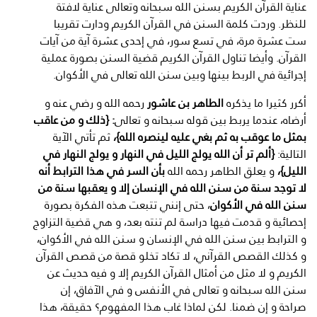
عناية القرآن الكريم بسنن الله سبحانه وتعالى عناية لافتة
للنظر. وردت كلمة السنن في القرآن الكريم ودارت تقريبا
ست عشرة مرة، في تسع سور، في إحدى عشرة آية من آيات
القرآن. وأيضا تناول القرآن الكريم قضية السنن بصورة عملية
إجرائية في الربط بينها وبين سنن الله تعالى في الأكوان.
أكرر كثيرا ما يذكره
الطاهر بن عاشور
رحمه الله و رضي عنه و
أرضاه، عندما يربط بين قوله سبحانه و تعالى
: {ذلك و من عاقب
بمثل ما عوقب به ثم بغي عليه لينصره الله}،
ثم تأتي الآية
التالية:
{ألم تر أن الله يولج الليل في النهار و يولج النهار في
الليل}،
و يعلق الطاهر رحمه الله
بأن السر في هذا الترابط أنه
لا توجد سنة من سنن الله في الإنسان إلا و يعقبها سنة من
سنن الله في الأكوان
، حتى إنني تتبعت هذه الفكرة بصورة
إحصائية و قدمت فيها دراسة لم تنته بعد، و هي قضية التزاوج
و الترابط بين سنن الله في الإنسان و سنن الله في الأكوان،
و كذلك القصص القرآني، لا تكاد تخلو قصة من قصص القرآن
الكريم و لا مثل من أمثال القرآن الكريم إلا و فيه حديث عن
سنن الله سبحانه و تعالى في الأنفس و في الآفاق، إن
صراحة و إن ضمنا. لكن لماذا غاب هذا المفهوم؟ حقيقة، هذا