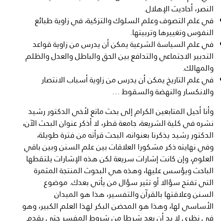
النصر، أحاديث الإهلال.
في علم التصوف وعلم السلوك والتزكية، في زاوية طبائع
النفوس وتغييرها وتربيتها.
في علم السياسة الشرعية يمكن أن يدرس من زاوية قواعد
التدبير الاجتماعي والتدافع بين الحق والباطل والعدل والظلم
والمهالك.
في علم التاريخ يمكن أن يدرس من زاوية أسباب الانتصار
والانكسار والنهضة والسقوط …
وأنا أحيل المتابعين الكرام إلى بحث ماتع لأخي الدكتور رشيد
نشره في كلية الشريعة، جامعة قطر، لا أذكر عنوان البحث الآن،
الدكتور رشيد يذكرنا بعنوانه، البحث قرأته من فترة طويلة،
وفي نهايته ذكر مشكورا العلاقات بين علم السنن وبين باقي
العلوم، وإن كانت إشارات سريعة لكن هذه الإشارات يلتقطها
الباحث ويؤسس عليها، وهذه هي البحوث المنتجة المثمرة
التي تفتح سؤالا أو تثير سؤال من يأتي بعدك. موضوع
السنن وعلاقتها بالقرآن والتفسير، هذا هو الميدان
الأساسي لها، وهذا هو المحضن البكر لهذا العلم الكبير، وهو
في نظري لا بد أن يعد شرطا من شروط المفسر حتى يقدم