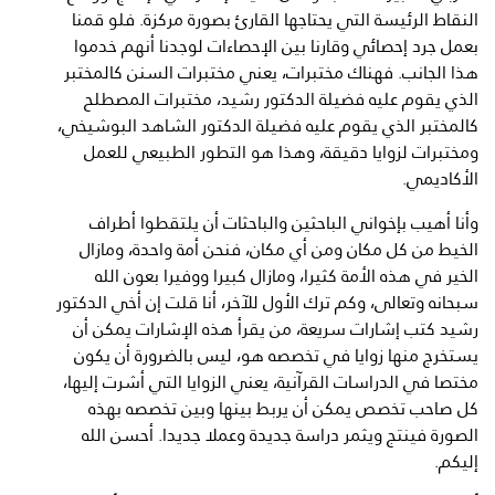
النقاط الرئيسة التي يحتاجها القارئ بصورة مركزة. فلو قمنا
بعمل جرد إحصائي وقارنا بين الإحصاءات لوجدنا أنهم خدموا
هذا الجانب. فهناك مختبرات، يعني مختبرات السنن كالمختبر
الذي يقوم عليه فضيلة الدكتور رشيد، مختبرات المصطلح
كالمختبر الذي يقوم عليه فضيلة الدكتور الشاهد البوشيخي،
ومختبرات لزوايا دقيقة، وهذا هو التطور الطبيعي للعمل
الأكاديمي.
وأنا أهيب بإخواني الباحثين والباحثات أن يلتقطوا أطراف
الخيط من كل مكان ومن أي مكان، فنحن أمة واحدة، ومازال
الخير في هذه الأمة كثيرا، ومازال كبيرا ووفيرا بعون الله
سبحانه وتعالى، وكم ترك الأول للآخر، أنا قلت إن أخي الدكتور
رشيد كتب إشارات سريعة، من يقرأ هذه الإشارات يمكن أن
يستخرج منها زوايا في تخصصه هو، ليس بالضرورة أن يكون
مختصا في الدراسات القرآنية، يعني الزوايا التي أشرت إليها،
كل صاحب تخصص يمكن أن يربط بينها وبين تخصصه بهذه
الصورة فينتج ويثمر دراسة جديدة وعملا جديدا. أحسن الله
إليكم.