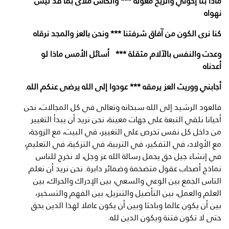
ماذا بنا إخوتي والريح معولة *** والكأس ملأى بما قد ليس
نهواه
كنا نرى الكون من آفاق شرفتنا *** ونحن بالعز والمجد نرقاه
وعدت والنفس بالآلام مثقلة *** أسائل الأمس ماذا لو
أعدناه
أجابني ووريث العز يرمقه *** عودوا إلى الله يرضى عنكم الله.
فالعود الرشيد إلى الله سبحانه وتعالى في كل المجالات، نحن
أحيانا نلقي التبعة على جهات معينة، نحن نريد أن يبدأ التغيير
من داخل كل نفس تحرص على التغيير، في البيت، مع الزوجة،
مع الأولاد، في التفكير، في التربية، في التزكية، في التعليم،
في إنشاء جيل حق يحمل رسالة الله عز وجل، لا نخرج للناس
نماذج أصحاب عقول متضخمة وضمائر دابرة. نحن نريد أن نعلم
الناس الجمع بين الوعي والسعي، بين الإدراك والحراك، بين
العلم والعمل، بين التأصيل والتنزيل، بين الفهم والتسخير،
بين أن يكون عالما وباحثا وبين أن يكون عاملا لهذا الدين بحق
حتى لا تكون فتنة ويكون الدين لله.