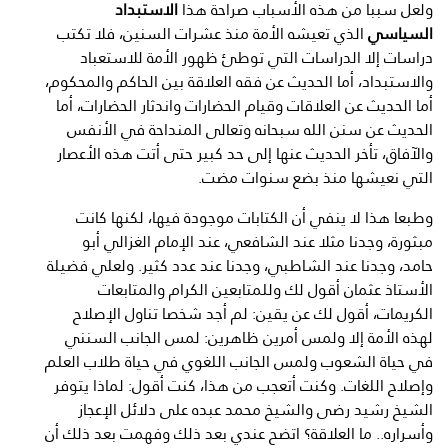
ولعل سببا من هذه الأسباب صراحة هذا
الاستبداد
السياسي
الذي تعيشه الأمة منذ عشرات السنين، فلا تكتب
دراسات إلا الدراسات التي توطئ ظهور الأمة للاستعباد
والاستبداد، أما الحديث عن فقه العلاقة بين الحاكم والمحكوم،
أما الحديث عن العلاقات وقيام الحضارات واندثار الحضارات، أما
الحديث عن سنن الله سبحانه وتعالى المنداحة في الأنفس
والآفاق، تأخر الحديث عنها إلى حد كبير حتى أتت هذه الأعصار
التي نعيشها منذ بضع سنوات مضت.
وطبعا هذا لا ينفي أن الكتابات موجودة فيها، لكنها كانت
مبثورة، وجدنا مثلا عند الشافعي، عند الإمام الغزالي أبو
حامد، وجدنا عند الشاطبي، وجدنا عند عدد كثير. ولعلي فضيلة
الأستاذ عثمان أقول لك وللمتابعين الكرام والمتابعات
الكريمات، أقول لك عن يقين: لم أجد شخصا تناول الإصلاح
لهذه الأمة إلا ولمس أمرين ظاهرين: لمس الجانب السنني
في حياة الشعوب ولمس الجانب اللغوي في حياة طلاب العلم
وإصلاح اللغات. وكنت أتعجب من هذا، كنت أقول: لماذا يتوفر
الشيخ رشيد رضى والشيخ محمد عبده على دلائل الإعجاز
وأسراره.. ما العلاقة؟ اتضح عندي بعد ذلك وفهمت بعد ذلك أن