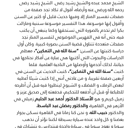
الشيخ محمد عبده والشيخ رشيد رضى. الشيخ رشيد رضى
رحمه الله ورضي عنه وأرضاه، أقول لا تكاد تجد صفحة من
صفحات تفسير المنار إلا وفيها حديث قليل أو كثير عن السنن
وأقول إنها موسوعة، هذا التفسير موسوعة سننية ومازالت
بكرا لم تخدم بالصورة التي تستحقها وكما ينبغي أن يكتب
فيه، حتى أنه في الفهرس الموضوعي لتفسير المنار تجد
صفحات متعددة تتناول قضية السنن بصورة كبيرة. وكان أول
دراسة كتبتها عن السنن
: “سنة الله في التمكين”،
معظم
الدراسات والبحوث التي أكتبها هي عبارة عن أفكار نحتاجها في
حياتنا، لذلك أخدمها وأوصلها من الناحية العلمية. فلما
كتبت
“سنة الله في التمكين”،
كتبت الحديث عن السنن في
أربعين صفحة تقريبا، و من عادتي أنني إذا كتبت شيئا أعطيه
لبعض الزملاء و الفضلاء و الشيوخ لينظروا فيه قبل أن أطرحه
للطباعة أو قبل أن أدفعه للتحكيم، فدفعته إلى صديق عزيز و
زميل كريم و هو
الأستاذ الدكتور أحمد عبد الحليم
زميلي في
الأزهر في القاهرة،
والدكتور رمضان عبد الباسط
،
والدكتور
حبيب الله
، و نحن كنا زمانا في القاهرة نسكن بجوار
بعضنا و كل واحد عنده سيارة بسيطة لكننا نؤثر أن نذهب
سويا و نعود سويا في سيارة واحدة فنتدارس و نتشارك في