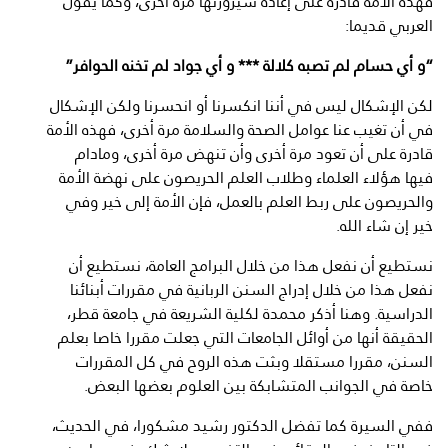
فهذه الأمة قادرة على إعادة سيرورتها مرة أخرى، وكما يقول
العربي قديما:
“
و أي حسام لم تصبه كلالة *** و أي جواد لم تخنه الحوافر”
لكن الإشكال ليس في أننا انكسرنا أو انحسرنا ولكن الإشكال
في أن تغيب عنا عوامل الصحة والسلامة مرة أخرى، فهذه الأمة
قادرة على أن تعود مرة أخرى وأن تنهض مرة أخرى، ومادام
فيها هؤلاء العلماء وطلاب العلم الحريصون على نهضة الأمة
والحريصون على ربط العلم بالعمل، فإن الأمة إلى خير وفي
خير إن شاء الله.
نستطيع أن نفعل هذا من خلال البرامج العامة، نستطيع أن
نفعل هذا من خلال إدراج السنن الربانية في مقررات أبنائنا
الدراسية. وهنا أذكر محمدة لكلية الشريعة في جامعة قطر،
الحقيقة أنها من أوائل الجامعات التي جعلت مقررا خاصا بعلم
السنن، مقررا مستقلا وبثت هذه الروح في كل المقررات
خاصة في الجوانب المتشابكة بين العلوم بعضها البعض.
ففي السيرة كما تفضل الدكتور رشيد مشكورا، في الحديث،