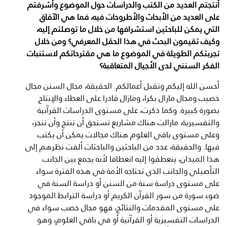
أنتجتم العديد من الكتب والدراسات حول الموضوع وأشرفتم
على العديد من الأبحاث والأطروحات فيه، فما هي الآفاق
التي يمكن للباحثين استشرافها من خلال ما توصلتم إليه،
وكيف تقيمون البحث في هذا الحقل المعرفي؟ ومن خلال
تجربتكم الطويلة في الموضوع ما هي مقترحاتكم لاستنبات
الفكر السنني لدى الأجيال المتعاقبة؟
أحسن الله إليكم وتقبل أعمالكم. الحقيقة، مجال السنن مجال
خصيب ومجال مازال بكرا، ومازال قادرا على العطاء والإنتاج
بصورة كبيرة. وكما ذكرت، على مستوى الدراسات القرآنية
والتفسيرية، مازالت هناك مشاريع تستحق أن تنتج وأن تنجز،
وعلى مستوى باقي العلوم هناك مجالات يمكن أن يكتب
فيها. والحقيقة، عدد من الباحثين والباحثات ألفت نظرهم إلى
هذا الميدان، ينعطفوا إليه انعطافا لأنه يجمع بين الجانب
التأصيلي والجانب الذي تحتاجه الأمة في هذه الفترة سواء
على مستوى دراسة سنة من السنن أو دراسة السنة في
ضوء سورة من سور القرآن الكريم أو دراسة الترابط الموجود
على مستوى المقدمات والنتائج، فهو مجال خصب سواء في
الدراسات التفسيرية أو القرآنية أو في باقي العلوم، وهو