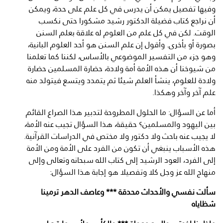
وفيها تفصيل يمكن أن يدرس في كل علم على حدة، ويمكن
أن نراجع كتاب فضيلة الدكتور رشيد مشكورا حتى نكسب
الوقت. لكن في كل علم من العلوم له علاقة بعلم السنن
بصورة أو بأخرى. وأقول إن علم السنن هو أحد العلوم البانية،
وهو جزء من التفسير الموضوعي بالأساس، لكننا كما تعلمنا
من شيوخنا أن هذه الأمة أمة ولادة، حضارة المسلمين حضارة
ولادة للعلوم، ينشأ العلم شيئا ثم يتمدد ويتسع فيتولد منه
علم آخر وآخر وهكذا.
أما عن السؤال: ما الحلول المطروحة لتدبير هذا الصراع القائم
بين اليهود والمسلمين؟ حقيقة، هذا السؤال تجيب عنه الأمة،
لا يجيب عنه باحث ولا دكتور ولا مختص في الدراسات القرآنية.
هذه الأسباب ينبغي أن تكون من الفرد على الأمة ومن الأمة
إلى الفرد، العود الرشيد إلى كتاب الله سبحانه وتعالى وإلى
منهاج الله عز وجل كلا وتفصيلا هو إجابة هذا السؤال:
سألت نفسي والأحداث محدقة *** وعاصف الدهر ترمينا
شظاياه