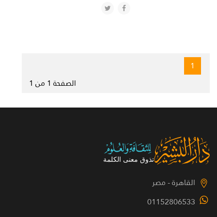
1
الصفحة 1 من 1
القاهرة - مصر
01152806533