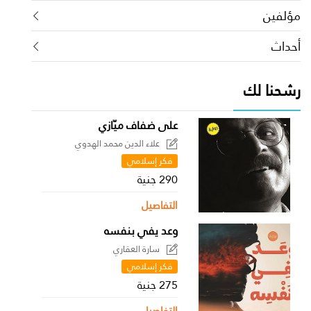
مؤلفين
أحداث
رشحنا لك
على ضفاف ميّازي
علاء الدين محمد الهدوي
فكر إسلامي
290 جنية
التفاصيل
وعد يفي بنفسه
سارة العقاري
فكر إسلامي
275 جنية