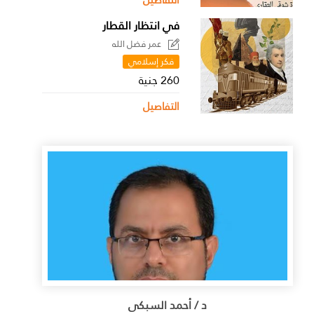
التفاصيل
في انتظار القطار
عمر فضل الله
فكر إسلامي
260 جنية
التفاصيل
د / أحمد السبكى