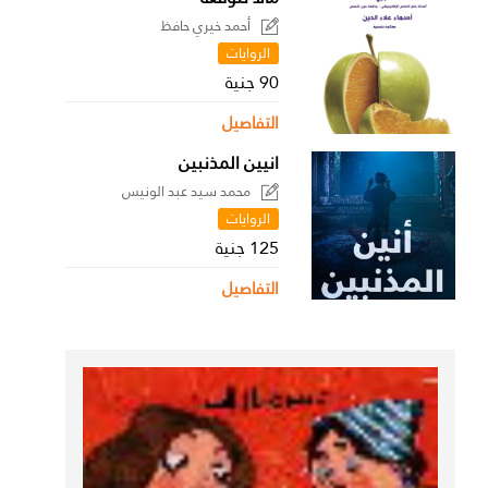
أحمد خيري حافظ
الروايات
90 جنية
التفاصيل
انيين المذنبين
محمد سيد عبد الونيس
الروايات
125 جنية
التفاصيل