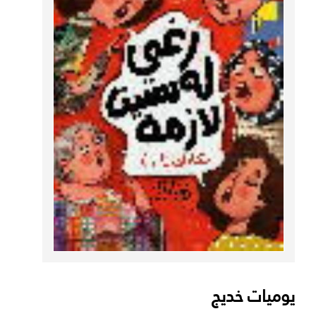
يوميات خديج