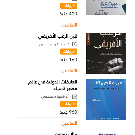
الروايات
400 جنية
التفاصيل
قرن الرعب الأفريقي
عايدة العزب موسى
الروايات
160 جنية
التفاصيل
العلاقات الدولية في عالم
متغير 3مجلد
أ.د/نادية مصطفى
الروايات
960 جنية
التفاصيل
مالا نتوقعه