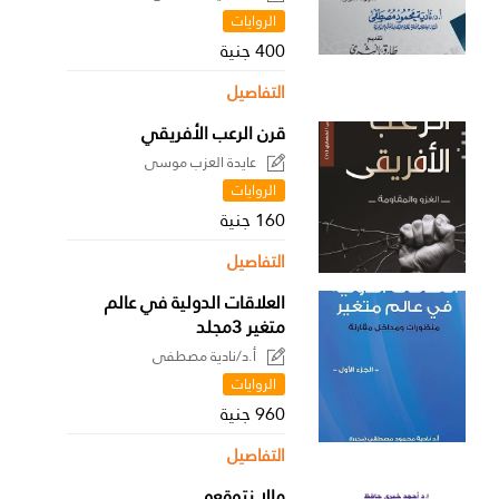
الروايات
400 جنية
التفاصيل
قرن الرعب الأفريقي
عايدة العزب موسى
الروايات
160 جنية
التفاصيل
العلاقات الدولية في عالم
متغير 3مجلد
أ.د/نادية مصطفى
الروايات
960 جنية
التفاصيل
مالا نتوقعه