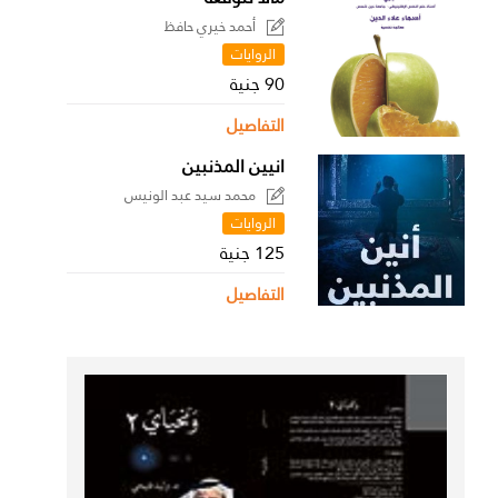
أحمد خيري حافظ
الروايات
90 جنية
التفاصيل
انيين المذنبين
محمد سيد عبد الونيس
الروايات
125 جنية
التفاصيل