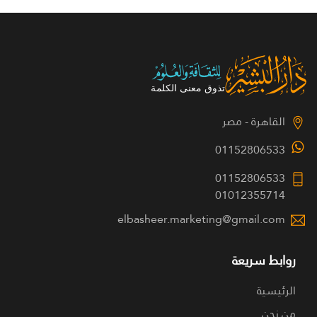
القاهرة - مصر
01152806533
01152806533
01012355714
elbasheer.marketing@gmail.com
روابط سريعة
الرئيسية
من نحن