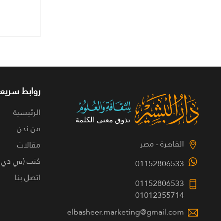
روابط سريعة
الرئيسية
من نحن
القاهرة - مصر
مقالات
كتب (بي دي 
01152806533
اتصل بنا
01152806533
01012355714
elbasheer.marketing@gmail.com