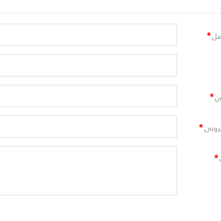
*
مل
*
ن
*
ترونى
*