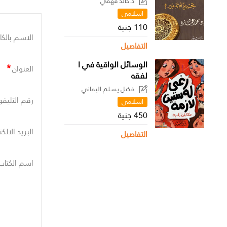
د.خالد فهمي
اسلامى
110 جنية
الاسم بالكا
التفاصيل
الوسائل الواقية في ا
*
العنوان
لفقه
فضل يسلم اليماني
رقم التليفو
اسلامى
450 جنية
البريد الالك
التفاصيل
اسم الكتاب