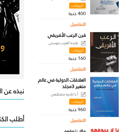
الروايات
400 جنية
التفاصيل
قرن الرعب الأفريقي
عايدة العزب موسى
الروايات
160 جنية
التفاصيل
العلاقات الدولية في عالم
متغير 3مجلد
نبذه عن ا
أ.د/نادية مصطفى
الروايات
960 جنية
أطلب الكت
التفاصيل
مالا نتوقعه