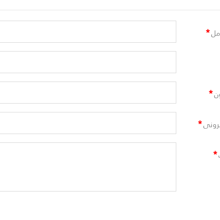
*
مل
*
ن
*
ترونى
*