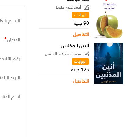
أحمد خيري حافظ
الروايات
الاسم بالكا
90 جنية
التفاصيل
*
العنوان
انيين المذنبين
محمد سيد عبد الونيس
رقم التليفو
الروايات
125 جنية
البريد الالك
التفاصيل
اسم الكتاب