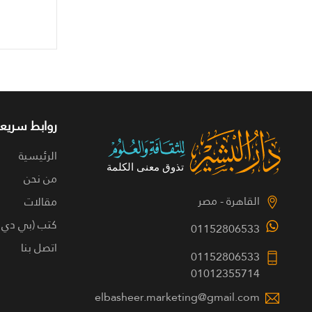
روابط سريعة
الرئيسية
من نحن
القاهرة - مصر
مقالات
كتب (بي دي 
01152806533
اتصل بنا
01152806533
01012355714
elbasheer.marketing@gmail.com