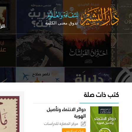
الر
كتب ذات صلة
دوائر الانتماء وتأصيل
الهوية
مركز الحضارة للدراسات
السياسية
فكر إسلامي