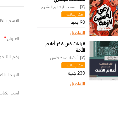
المستشار طارق البشري
فكر إسلامي
الاسم بالكا
90 جنية
التفاصيل
*
العنوان
قراءات في فكر أعلام
الأمة
رقم التليفو
أ.د/نادية مصطفى
فكر إسلامي
230 جنية
البريد الالك
التفاصيل
اسم الكتاب