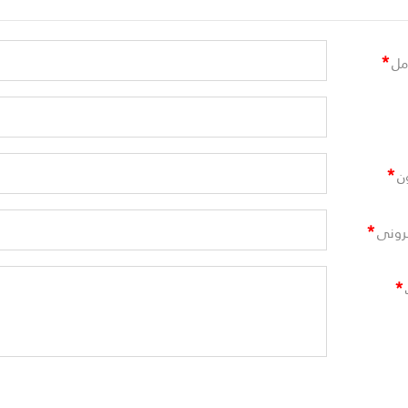
*
مل
*
ن
*
ترونى
*