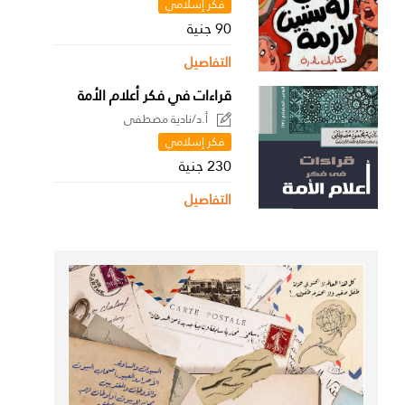
فكر إسلامي
90 جنية
التفاصيل
قراءات في فكر أعلام الأمة
أ.د/نادية مصطفى
فكر إسلامي
230 جنية
التفاصيل