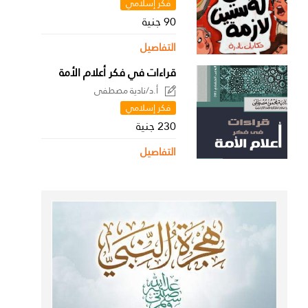
فكر إسلامي
90 جنية
التفاصيل
قراءات في فكر أعلام الأمة
أ.د/نادية مصطفى
فكر إسلامي
230 جنية
التفاصيل