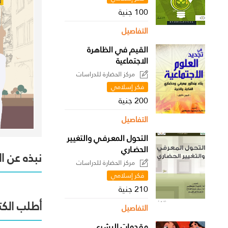
100 جنية
التفاصيل
القيم في الظاهرة
الاجتماعية
مركز الحضارة للدراسات
السياسية
فكر إسلامي
200 جنية
التفاصيل
التحول المعـرفـي والتغيير
الحضـاري
نبذه عن ا
مركز الحضارة للدراسات
السياسية
فكر إسلامي
210 جنية
أطلب الكت
التفاصيل
مقدمات البشري