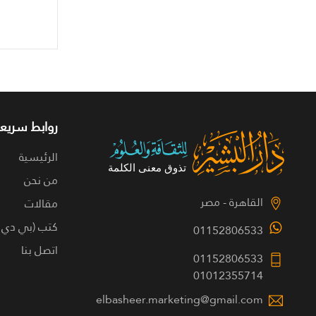
روابط سريعة
الرئيسية
من نحن
القاهرة - مصر
مقالات
كتب (بي دي 
01152806533
اتصل بنا
01152806533
01012355714
elbasheer.marketing@gmail.com