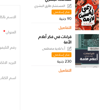
المستشار طارق البشري
فكر إسلامي
الاسم بالكا
90 جنية
التفاصيل
*
العنوان
قراءات في فكر أعلام
الأمة
رقم التليفو
أ.د/نادية مصطفى
فكر إسلامي
230 جنية
البريد الالك
التفاصيل
اسم الكتاب