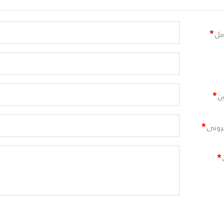
*
مل
*
ن
*
ترونى
*