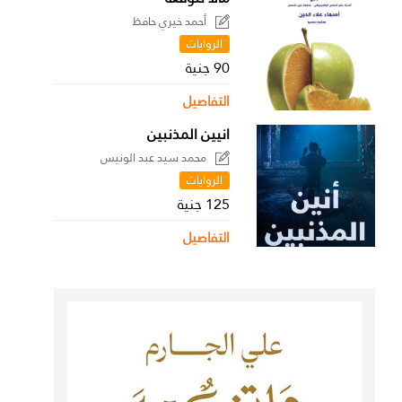
أحمد خيري حافظ
الروايات
90 جنية
التفاصيل
انيين المذنبين
محمد سيد عبد الونيس
الروايات
125 جنية
التفاصيل