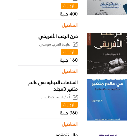
الروايات
400 جنية
التفاصيل
قرن الرعب الأفريقي
عايدة العزب موسى
الروايات
160 جنية
التفاصيل
العلاقات الدولية في عالم
متغير 3مجلد
أ.د/نادية مصطفى
الروايات
960 جنية
التفاصيل
مالا نتوقعه