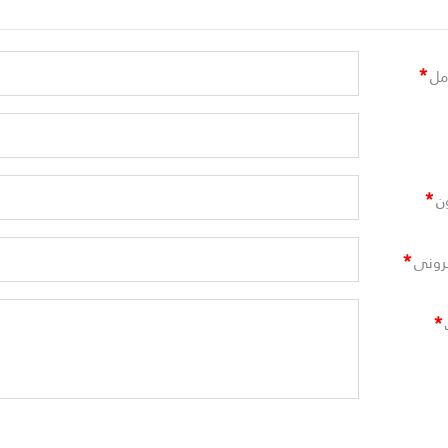
*
مل
*
ن
*
ترونى
*