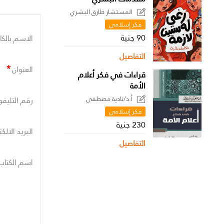
المستشار طارق البشري
فكر إسلامي
90 جنية
الاسم بالكا
التفاصيل
*
العنوان
قراءات في فكر أعلام
الأمة
أ.د/نادية مصطفى
رقم التليفو
فكر إسلامي
230 جنية
البريد الالك
التفاصيل
اسم الكتاب