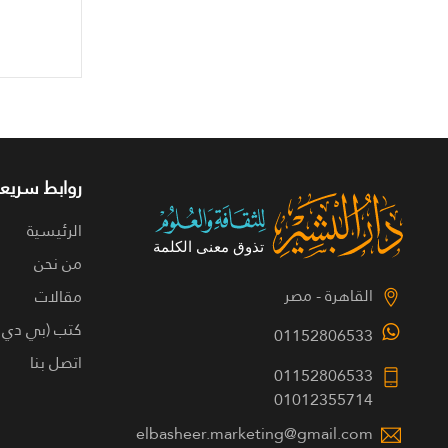
روابط سريعة
الرئيسية
من نحن
القاهرة - مصر
مقالات
كتب (بي دي 
01152806533
اتصل بنا
01152806533
01012355714
elbasheer.marketing@gmail.com