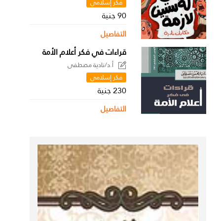
فكر إسلامي
90 جنية
التفاصيل
قراءات في فكر أعلام الأمة
أ.د/نادية مصطفى
فكر إسلامي
230 جنية
التفاصيل