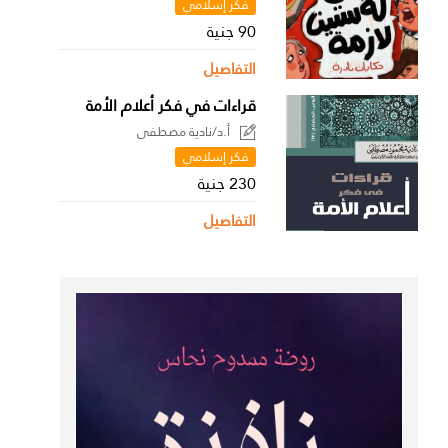
فكر إسلامي
90 جنية
التفاصيل
قراءات في فكر أعلام الأمة
أ.د/نادية مصطفى
فكر إسلامي
230 جنية
التفاصيل