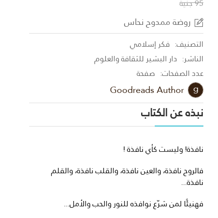
95 جنية
روضة ممدوح نحاس
التصنيف:
فكر إسلامي
الناشر:
دار البشير للثقافة والعلوم
عدد الصفحات:
صفحة
Goodreads Author
نبذه عن الكتاب
نافذة! وليست كأي نافذة !
فالروح نافذة، والعين نافذة، والقلب نافذة، والقلم
نافذة...
فهنيئًا لمن شرّع نوافذه للنور والحب والأمل...