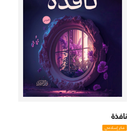
نافذة
فكر إسلامي