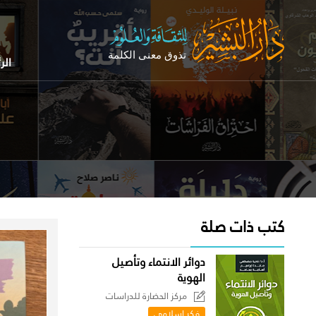
الر
كتب ذات صلة
دوائر الانتماء وتأصيل
الهوية
مركز الحضارة للدراسات
السياسية
فكر إسلامي