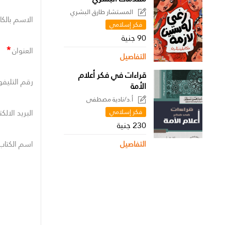
المستشار طارق البشري
الاسم بالكا
فكر إسلامي
90 جنية
*
العنوان
التفاصيل
قراءات في فكر أعلام
رقم التليفو
الأمة
أ.د/نادية مصطفى
فكر إسلامي
البريد الالك
230 جنية
التفاصيل
اسم الكتاب