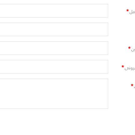
*
مل
*
ن
*
ترونى
*