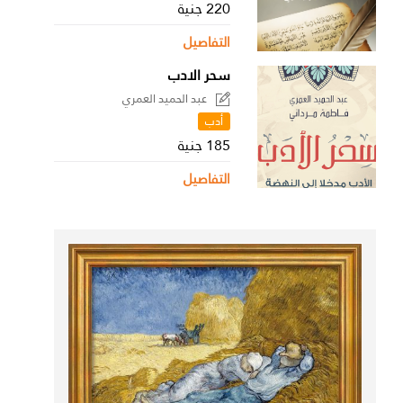
220 جنية
التفاصيل
سحر الادب
عبد الحميد العمري
أدب
185 جنية
التفاصيل