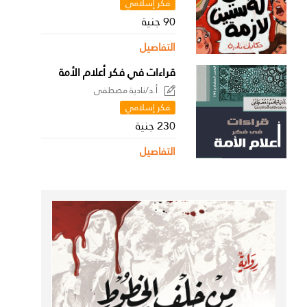
فكر إسلامي
90 جنية
التفاصيل
قراءات في فكر أعلام الأمة
أ.د/نادية مصطفى
فكر إسلامي
230 جنية
التفاصيل