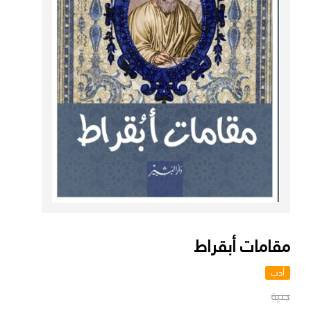
مقامات أبقراط
أدب
جنية