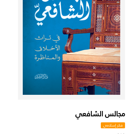
مجالس الشافعي
فكر إسلامي