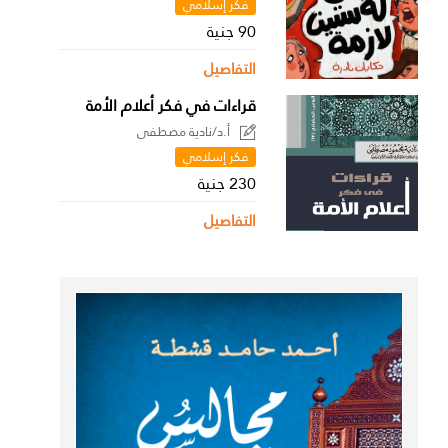
فكر إسلامي
90 جنية
التفاصيل
قراءات في فكر أعلام الأمة
أ.د/نادية مصطفى
فكر إسلامي
230 جنية
التفاصيل