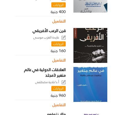
الروايات
400 جنية
التفاصيل
قرن الرعب الأفريقي
عايدة العزب موسى
الروايات
160 جنية
التفاصيل
العلاقات الدولية في عالم
متغير 3مجلد
أ.د/نادية مصطفى
الروايات
960 جنية
التفاصيل
مالا نتوقعه