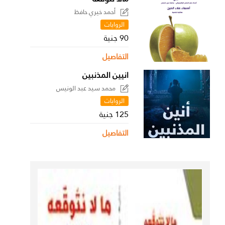
أحمد خيري حافظ
الروايات
90 جنية
التفاصيل
انيين المذنبين
محمد سيد عبد الونيس
الروايات
125 جنية
التفاصيل