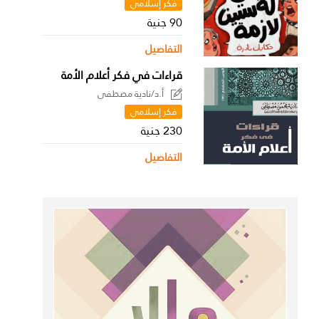
فكر إسلامي
90 جنية
التفاصيل
قراءات في فكر أعلام الأمة
أ.د/نادية مصطفى
فكر إسلامي
230 جنية
التفاصيل