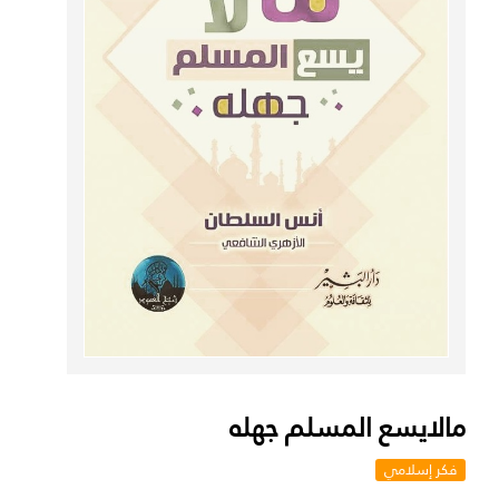
مالايسع المسلم جهله
فكر إسلامي