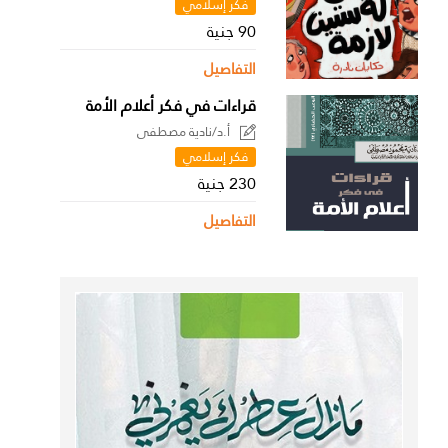
فكر إسلامي
90 جنية
التفاصيل
قراءات في فكر أعلام الأمة
أ.د/نادية مصطفى
فكر إسلامي
230 جنية
التفاصيل