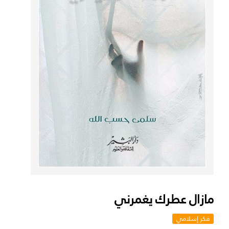
مازال عطرك يغمرني
فكر إسلامي