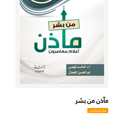
مآذن من بشر
فكر إسلامي