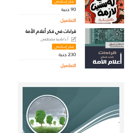
فكر إسلامي
90 جنية
التفاصيل
قراءات في فكر أعلام الأمة
أ.د/نادية مصطفى
فكر إسلامي
230 جنية
التفاصيل