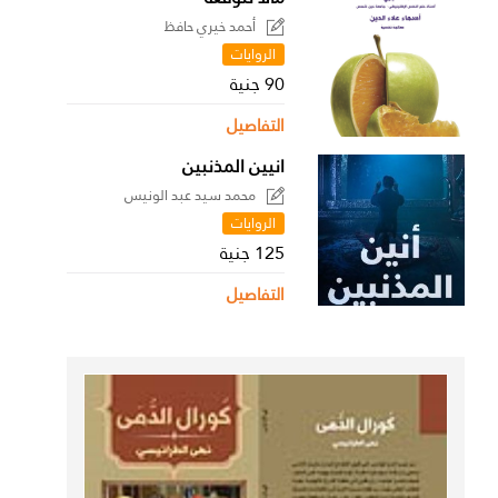
أحمد خيري حافظ
الروايات
90 جنية
التفاصيل
انيين المذنبين
محمد سيد عبد الونيس
الروايات
125 جنية
التفاصيل