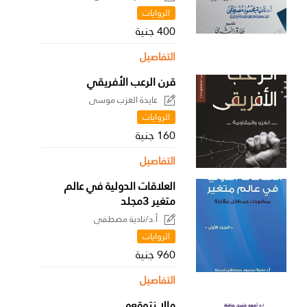
الروايات
400 جنية
التفاصيل
قرن الرعب الأفريقي
عايدة العزب موسى
الروايات
160 جنية
التفاصيل
العلاقات الدولية في عالم
متغير 3مجلد
أ.د/نادية مصطفى
الروايات
960 جنية
التفاصيل
مالا نتوقعه