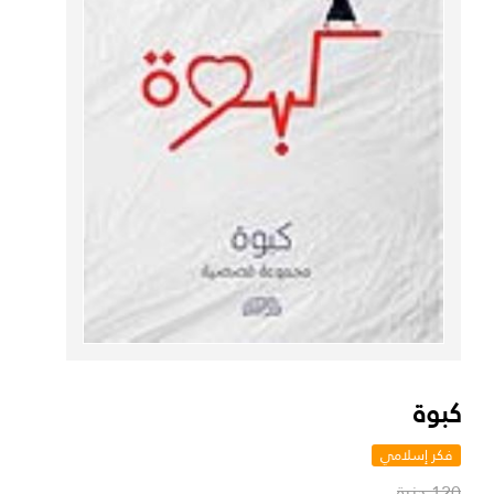
كبوة
فكر إسلامي
120 جنية