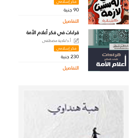
فكر إسلامي
90 جنية
التفاصيل
قراءات في فكر أعلام الأمة
أ.د/نادية مصطفى
فكر إسلامي
230 جنية
التفاصيل