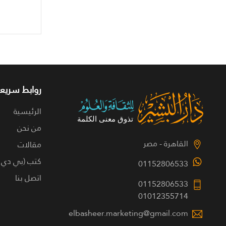
روابط سريعة
الرئيسية
من نحن
القاهرة - مصر
مقالات
كتب (بي دي 
01152806533
اتصل بنا
01152806533
01012355714
elbasheer.marketing@gmail.com