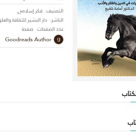
التصنيف:
فكر إسلامي
الناشر:
دار البشير للثقافة والعل
عدد الصفحات:
صفحة
Goodreads Author
لكتاب
اب