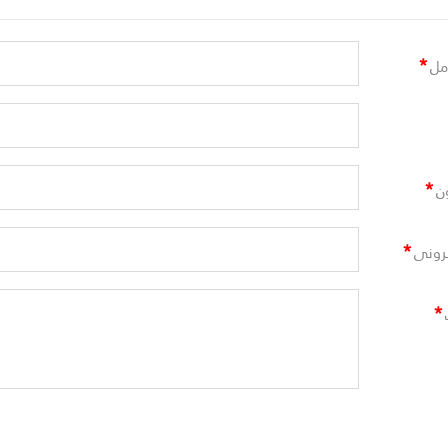
*
مل
*
ن
*
ترونى
*