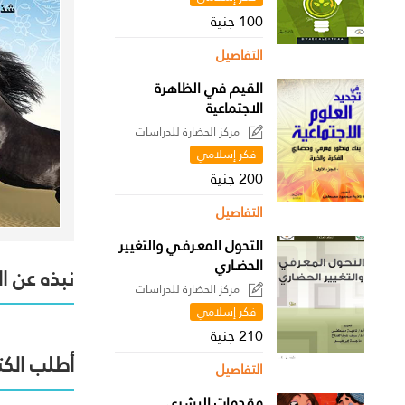
100 جنية
التفاصيل
القيم في الظاهرة
الاجتماعية
مركز الحضارة للدراسات
السياسية
فكر إسلامي
200 جنية
التفاصيل
التحول المعـرفـي والتغيير
الحضـاري
نبذه عن ا
مركز الحضارة للدراسات
السياسية
فكر إسلامي
210 جنية
أطلب الكت
التفاصيل
مقدمات البشري