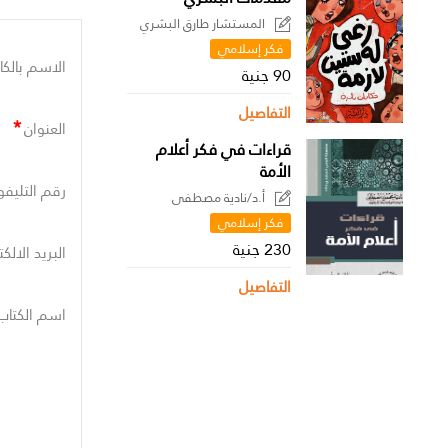
المستشار طارق البشري
فكر إسلامي
الاسم بالكا
90 جنية
التفاصيل
*
العنوان
قراءات في فكر أعلام
الأمة
رقم التليفو
أ.د/نادية مصطفى
فكر إسلامي
230 جنية
البريد الالك
التفاصيل
اسم الكتاب