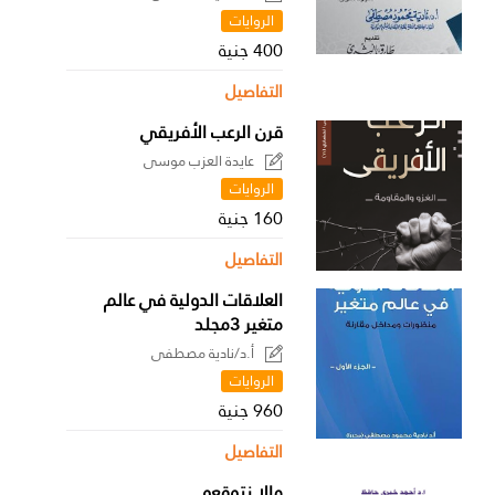
الروايات
400 جنية
التفاصيل
قرن الرعب الأفريقي
عايدة العزب موسى
الروايات
160 جنية
التفاصيل
العلاقات الدولية في عالم
متغير 3مجلد
أ.د/نادية مصطفى
الروايات
960 جنية
التفاصيل
مالا نتوقعه