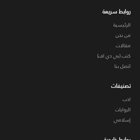
روابط سريعة
الرئيسية
من نحن
مقالات
كتب (بي دي اف)
اتصل بنا
تصنيفات
ادب
الروايات
إسلامي
روابط خارجية