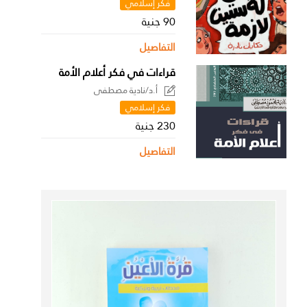
فكر إسلامي
90 جنية
التفاصيل
قراءات في فكر أعلام الأمة
أ.د/نادية مصطفى
فكر إسلامي
230 جنية
التفاصيل