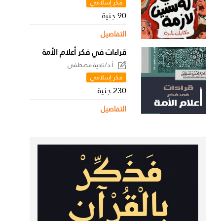
فكر إسلامي
90 جنية
التفاصيل
قراءات في فكر أعلام الأمة
أ.د/نادية مصطفى
فكر إسلامي
230 جنية
التفاصيل