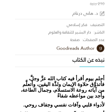
210 جنية
د. هاني درغام
التصنيف:
فكر إسلامي
الناشر:
دار البشير للثقافة والعلوم
عدد الصفحات:
صفحة
Goodreads Author
نبذه عن الكتاب
أحلم بيوم أقرأ فيه كتاب الله عزَّ وجلَّ،
فأتذوَّق حلاوة الإيمان ولذَّة اليقين، وأتعلَّم
من آياته روعة الاستسلام، وجمال الطاعة،
وأجد بين مواعظه شفاءً
لأدواء قلبي وآفات نفسي وجفاف روحي.