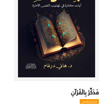
فَذَكِّرْ بِالْقُرْآنِ
فكر إسلامي