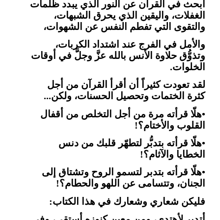
أبحث في القرآن عن النور الذي يبدد ظلمات
الغفلات، واليقين الذي يحرق الشبهات،
والتقوى التي تفطم النفس عن الشهوات،
والأمل في الفرج عند اشتداد الكربات،
وتذوُّق حلاوة الأنس بالله عزَّ وجلَّ في أوقات
الخلوات
.
لقد تعودت كثيراً أن أقرأ القرآن من أجل
كثرة الختمات وتحصيل الحسنات، ولكن...
•
هلّا قرأته مرة من أجل التخلص من أقفال
القلوب والأختام؟
!
•
هلّا قرأته بتدبُّر لتطهّر قلبك من دنس
الخطايا والآثام؟
!
•
هلّا قرأته بتدبر لتسمو الروح وتشتاق إلى
الجنان، وتتسامى عن اللهو والحطام؟
!
فليكن شعاري وشعارك في هذا الكتاب:
أتدبر لأهتدي، ومن معين كنوزه أستقي، وفي