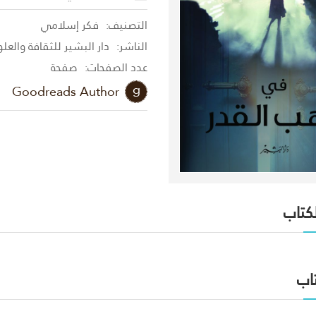
التصنيف:
فكر إسلامي
الناشر:
دار البشير للثقافة والعل
عدد الصفحات:
صفحة
Goodreads Author
لكتاب
اب