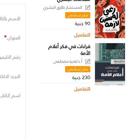
المستشار طارق البشري
فكر إسلامي
الاسم بالكا
90 جنية
التفاصيل
*
العنوان
قراءات في فكر أعلام
الأمة
رقم التليفو
أ.د/نادية مصطفى
فكر إسلامي
البريد الالك
230 جنية
التفاصيل
اسم الكتاب