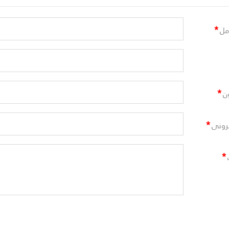
*
مل
*
ن
*
ترونى
*