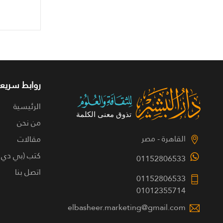
روابط سريعة
الرئيسية
من نحن
القاهرة - مصر
مقالات
كتب (بي دي 
01152806533
اتصل بنا
01152806533
01012355714
elbasheer.marketing@gmail.com