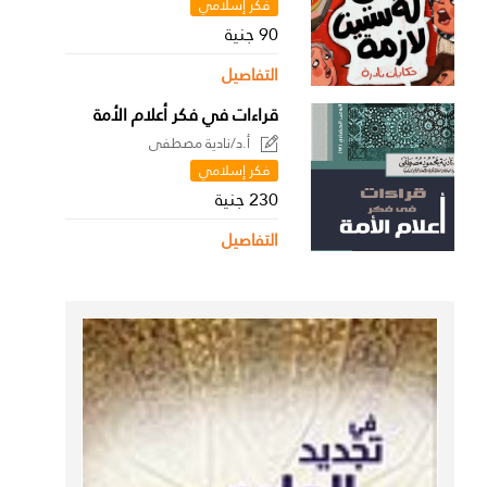
فكر إسلامي
90 جنية
التفاصيل
قراءات في فكر أعلام الأمة
أ.د/نادية مصطفى
فكر إسلامي
230 جنية
التفاصيل