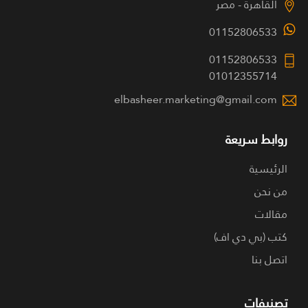
القاهرة - مصر
01152806533
01152806533
01012355714
elbasheer.marketing@gmail.com
روابط سريعة
الرئيسية
من نحن
مقالات
كتب (بي دي اف)
اتصل بنا
تصنيفات